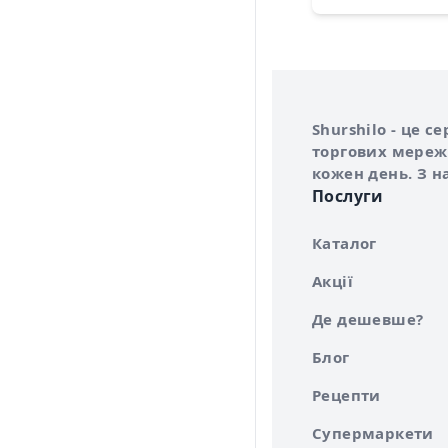
Інформація про 
Про сервіс Shurs
Shurshilo - це 
торгових мережа
кожен день. З н
Послуги
Каталог
Акції
Де дешевше?
Блог
Рецепти
Супермаркети