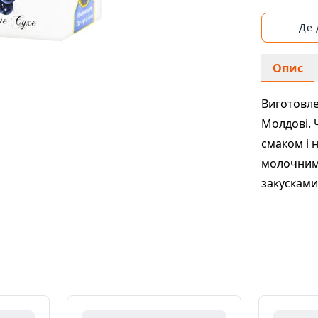
Де
Опис
Виготовле
Молдові. 
смаком і 
молочними
закусками