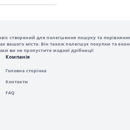
Shurshilo та корисні посилання
hilo
сервіс створений для полегшення пошуку та порівняння
х вашого міста. Він також полегшує покупки та еко
ами ви не пропустите жодної дрібниці!
Компанія
Головна сторінка
Контакти
FAQ