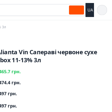
Відкрит
UA
% 3л
lianta Vin Сапераві червоне сухе
-box 11-13% 3л
465.7 грн.
474.4 грн.
497 грн.
497 грн.