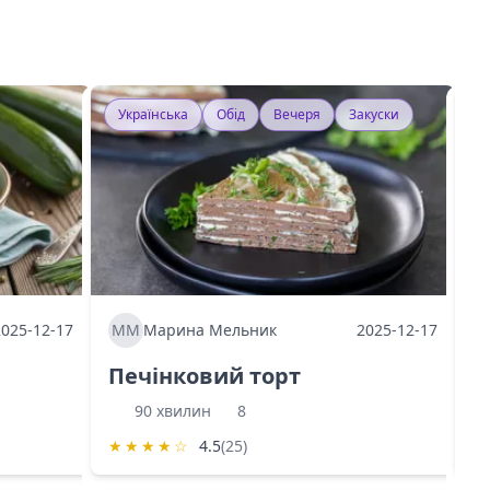
Українська
Обід
Вечеря
Закуски
У
2025-12-17
ММ
Марина Мельник
2025-12-17
М
Печінковий торт
К
90 хвилин
8
★
★
★
★
☆
4.5
(25)
★