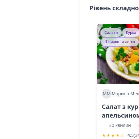
Рівень складно
Салати
Курка
Швидко та легко
ММ
Марина Мел
Салат з ку
апельсино
20 хвилин
★
★
★
★
☆
4.5
(3