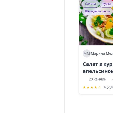
Салати
Курка
Швидко та легко
ММ
Марина Мел
Салат з ку
апельсино
20 хвилин
★
★
★
★
☆
4.5
(3