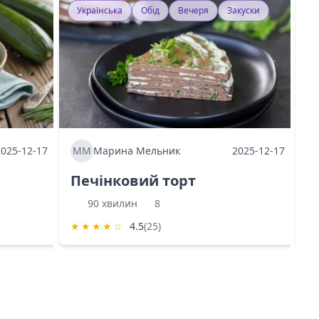
Українська
Обід
Вечеря
Закуски
У
2025-12-17
ММ
Марина Мельник
2025-12-17
М
Печінковий торт
К
90 хвилин
8
★
★
★
★
☆
4.5
(25)
★