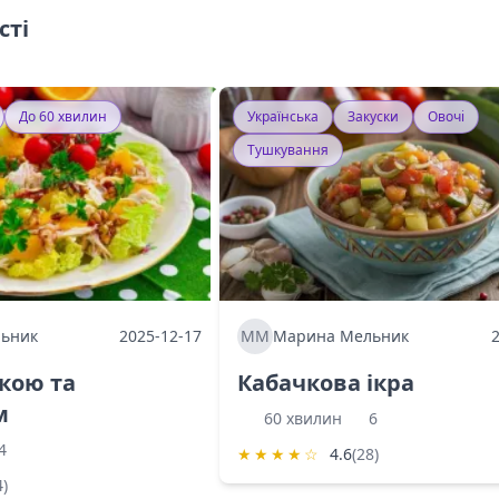
сті
До 60 хвилин
Українська
Закуски
Овочі
Тушкування
ьник
2025-12-17
ММ
Марина Мельник
ркою та
Кабачкова ікра
м
60 хвилин
6
4
★
★
★
★
☆
4.6
(28)
4)