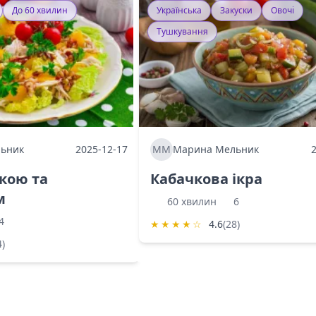
До 60 хвилин
Українська
Закуски
Овочі
Тушкування
ьник
2025-12-17
ММ
Марина Мельник
ркою та
Кабачкова ікра
м
60 хвилин
6
4
★
★
★
★
☆
4.6
(28)
4)