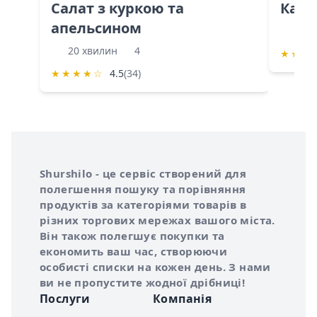
Салат з куркою та
Каба
апельсином
60 
20 хвилин
4
★
★
★
★
★
★
★
☆
4.5
(34)
Інформація про Shurshilo та корисні посилання
Про сервіс Shurshilo
Shurshilo - це сервіс створений для
полегшення пошуку та порівняння
продуктів за категоріями товарів в
різних торгових мережах вашого міста.
Він також полегшує покупки та
економить ваш час, створюючи
особисті списки на кожен день. З нами
ви не пропустите жодної дрібниці!
Послуги
Компанія