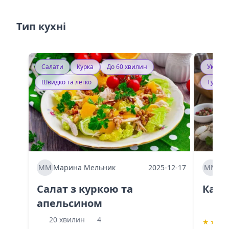
Тип кухні
Салати
Курка
До 60 хвилин
Україн
Швидко та легко
Тушку
ММ
Марина Мельник
2025-12-17
ММ
Ма
Салат з куркою та
Каба
апельсином
60 
20 хвилин
4
★
★
★