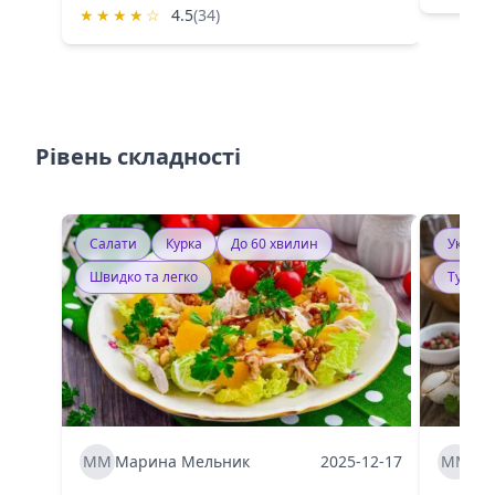
★
★
★
★
☆
4.5
(34)
Рівень складності
Салати
Курка
До 60 хвилин
Україн
Швидко та легко
Тушку
ММ
Марина Мельник
2025-12-17
ММ
Ма