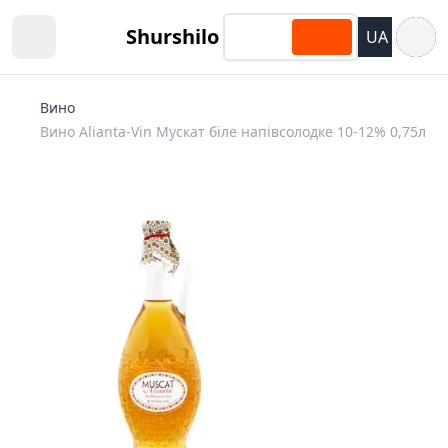
Відкри
Shurshilo
UA
Open sidebar
Вино
Вино Alianta-Vin Мускат біле напівсолодке 10-12% 0,75л