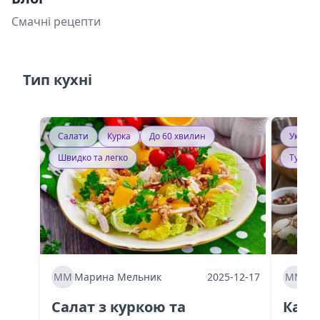
Смачні рецепти
Тип кухні
Салати
Курка
До 60 хвилин
Україн
Швидко та легко
Тушку
ММ
Марина Мельник
2025-12-17
ММ
Ма
Салат з куркою та
Каба