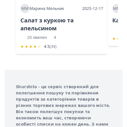
ММ
Марина Мельник
2025-12-17
ММ
Ма
Салат з куркою та
Каба
апельсином
60 
20 хвилин
4
★
★
★
★
★
★
★
☆
4.5
(34)
Інформація про Shurshilo та корисні посилання
Про сервіс Shurshilo
Shurshilo - це сервіс створений для
полегшення пошуку та порівняння
продуктів за категоріями товарів в
різних торгових мережах вашого міста.
Він також полегшує покупки та
економить ваш час, створюючи
особисті списки на кожен день. З нами