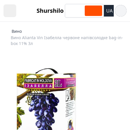
Відкри
Shurshilo
UA
Open sidebar
Вино
Вино Alianta Vin Ізабелла червоне напівсолодке bag-in-
box 11% 3л