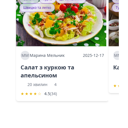
Швидко та легко
Тушку
ММ
Марина Мельник
2025-12-17
ММ
Ма
Салат з куркою та
Каба
апельсином
60 
20 хвилин
4
★
★
★
★
★
★
★
☆
4.5
(34)