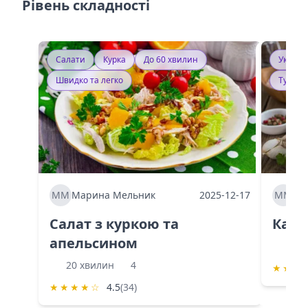
Рівень складності
Салати
Курка
До 60 хвилин
Україн
Швидко та легко
Тушку
ММ
Марина Мельник
2025-12-17
ММ
Ма
Салат з куркою та
Каба
апельсином
60 
20 хвилин
4
★
★
★
★
★
★
★
☆
4.5
(34)