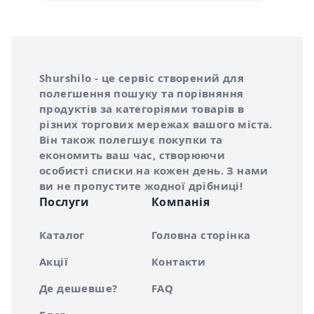
Інформація про Shurshilo та корисні посилання
Про сервіс Shurshilo
Shurshilo - це сервіс створений для
полегшення пошуку та порівняння
продуктів за категоріями товарів в
різних торгових мережах вашого міста.
Він також полегшує покупки та
економить ваш час, створюючи
особисті списки на кожен день. З нами
ви не пропустите жодної дрібниці!
Послуги
Компанія
Каталог
Головна сторінка
Акції
Контакти
Де дешевше?
FAQ