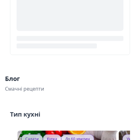
Блог
Смачні рецепти
Тип кухні
Салати
Курка
До 60 хвилин
Україн