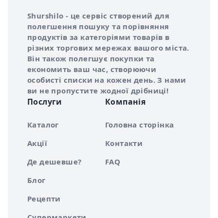
Інформація про Shurshilo та корисні посилання
Про сервіс Shurshilo
Shurshilo - це сервіс створений для
полегшення пошуку та порівняння
продуктів за категоріями товарів в
різних торгових мережах вашого міста.
Він також полегшує покупки та
економить ваш час, створюючи
особисті списки на кожен день. З нами
ви не пропустите жодної дрібниці!
Послуги
Компанія
Каталог
Головна сторінка
Акції
Контакти
Де дешевше?
FAQ
Блог
Рецепти
Супермаркети