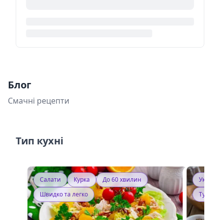
Блог
Смачні рецепти
Тип кухні
Салати
Курка
До 60 хвилин
Україн
Швидко та легко
Тушку