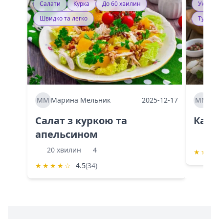
Салати
Курка
До 60 хвилин
Україн
Швидко та легко
Тушку
ММ
Марина Мельник
2025-12-17
ММ
Ма
Салат з куркою та
Каба
апельсином
60 
20 хвилин
4
★
★
★
★
★
★
★
☆
4.5
(34)