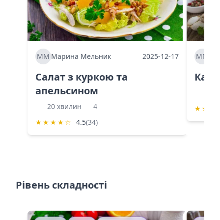
ММ
Марина Мельник
2025-12-17
ММ
Ма
Салат з куркою та
Каба
апельсином
60 
20 хвилин
4
★
★
★
★
★
★
★
☆
4.5
(34)
Рівень складності