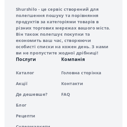
Інформація про Shurshilo та корисні посилання
Про сервіс Shurshilo
Shurshilo - це сервіс створений для
полегшення пошуку та порівняння
продуктів за категоріями товарів в
різних торгових мережах вашого міста.
Він також полегшує покупки та
економить ваш час, створюючи
особисті списки на кожен день. З нами
ви не пропустите жодної дрібниці!
Послуги
Компанія
Каталог
Головна сторінка
Акції
Контакти
Де дешевше?
FAQ
Блог
Рецепти
Супермаркети