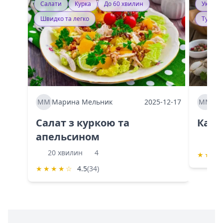
Салати
Курка
До 60 хвилин
Україн
Швидко та легко
Тушку
ММ
Марина Мельник
2025-12-17
ММ
Ма
Салат з куркою та
Каба
апельсином
60 
20 хвилин
4
★
★
★
★
★
★
★
☆
4.5
(34)