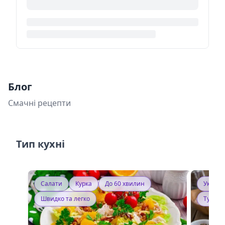
Блог
Смачні рецепти
Тип кухні
Салати
Курка
До 60 хвилин
Україн
Швидко та легко
Тушку