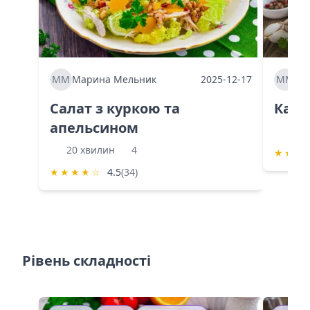
ММ
Марина Мельник
2025-12-17
ММ
Ма
Салат з куркою та
Каба
апельсином
60 
20 хвилин
4
★
★
★
★
★
★
★
☆
4.5
(34)
Рівень складності