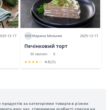
2025-12-17
ММ
Марина Мельник
2025-12-17
М
Печінковий торт
К
90 хвилин
8
★
★
★
★
☆
4.5
(25)
★
 продуктів за категоріями товарів в різних
номить ваш час, створюючи особисті списки на