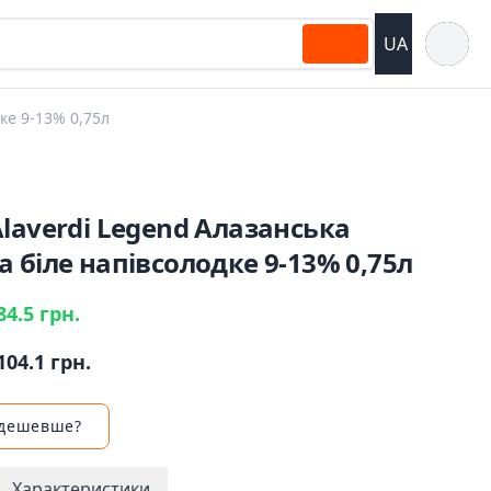
Відкрит
UA
ке 9-13% 0,75л
laverdi Legend Алазанська
 біле напівсолодке 9-13% 0,75л
84.5 грн.
104.1 грн.
 дешевше?
Характеристики