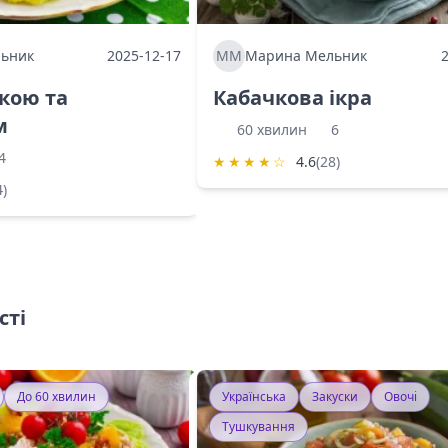
ьник
2025-12-17
ММ
Марина Мельник
ркою та
Кабачкова ікра
м
60 хвилин
6
4
★
★
★
★
☆
4.6
(28)
4)
сті
До 60 хвилин
Українська
Закуски
Овочі
Тушкування