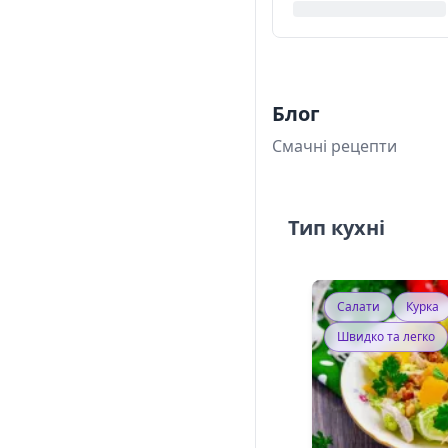
Блог
Смачні рецепти
Тип кухні
Салати
Курка
Швидко та легко