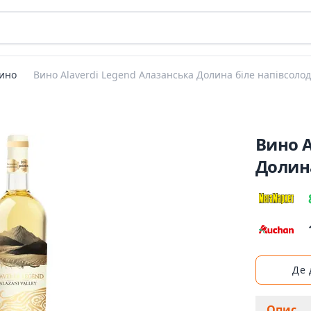
ино
Вино Alaverdi Legend Алазанська Долина біле напівсолод
Вино A
Долина
Де
Опис