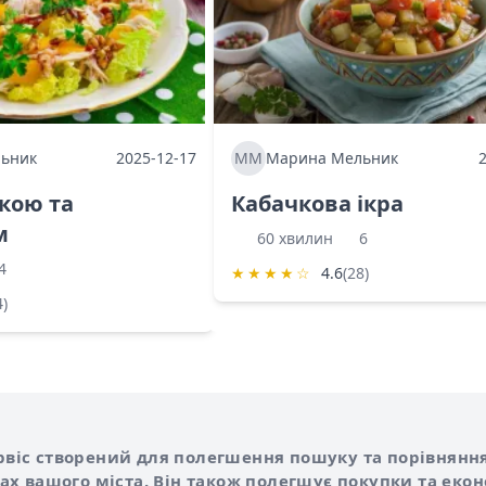
ьник
2025-12-17
ММ
Марина Мельник
ркою та
Кабачкова ікра
м
60 хвилин
6
4
★
★
★
★
☆
4.6
(28)
4)
Shurshilo та корисні посилання
hilo
сервіс створений для полегшення пошуку та порівняння
х вашого міста. Він також полегшує покупки та еко