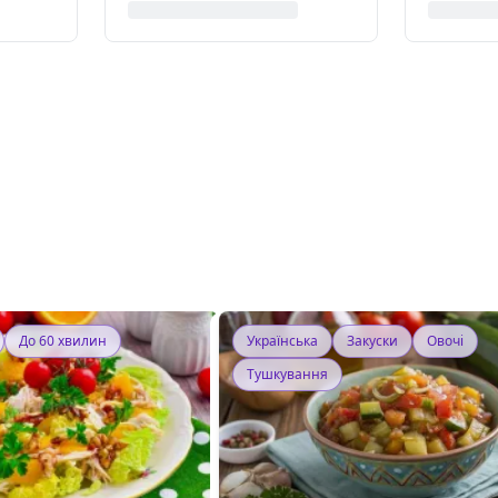
До 60 хвилин
Українська
Закуски
Овочі
Тушкування