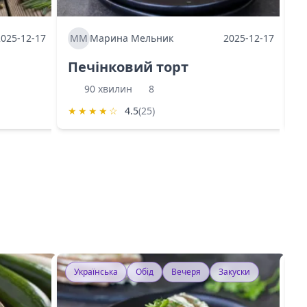
2025-12-17
ММ
Марина Мельник
2025-12-17
М
Печінковий торт
К
90 хвилин
8
★
★
★
★
☆
4.5
(25)
★
Українська
Обід
Вечеря
Закуски
У