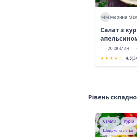
ММ
Марина Мел
Салат з ку
апельсино
20 хвилин
★
★
★
★
☆
4.5
(3
Рівень складно
Салати
Курка
Швидко та легко