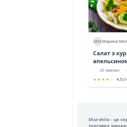
ММ
Марина Мел
Салат з ку
апельсино
20 хвилин
★
★
★
★
☆
4.5
(3
Інформація про 
Про сервіс Shurs
Shurshilo - це 
торгових мережа