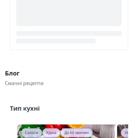
Блог
Смачні рецепти
Тип кухні
Салати
Курка
До 60 хвилин
Україн