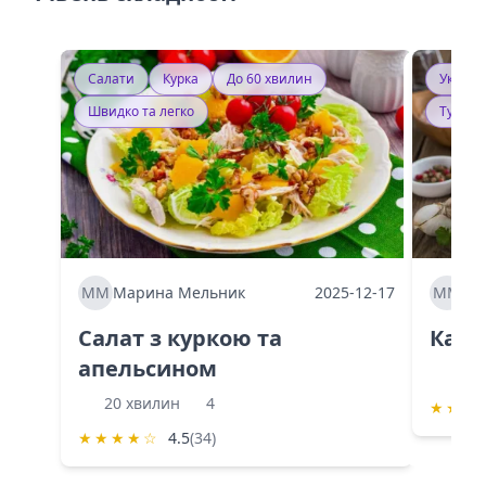
Салати
Курка
До 60 хвилин
Україн
Швидко та легко
Тушку
ММ
Марина Мельник
2025-12-17
ММ
Ма
Салат з куркою та
Каба
апельсином
60 
20 хвилин
4
★
★
★
★
★
★
★
☆
4.5
(34)