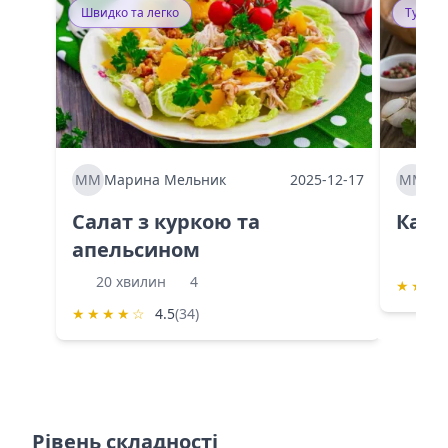
Швидко та легко
Тушку
ММ
Марина Мельник
2025-12-17
ММ
Ма
Салат з куркою та
Каба
апельсином
60 
20 хвилин
4
★
★
★
★
★
★
★
☆
4.5
(34)
Рівень складності