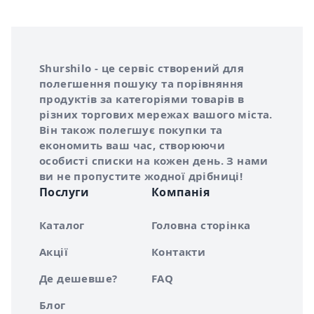
Інформація про Shurshilo та корисні посилання
Про сервіс Shurshilo
Shurshilo - це сервіс створений для
полегшення пошуку та порівняння
продуктів за категоріями товарів в
різних торгових мережах вашого міста.
Він також полегшує покупки та
економить ваш час, створюючи
особисті списки на кожен день. З нами
ви не пропустите жодної дрібниці!
Послуги
Компанія
Каталог
Головна сторінка
Акції
Контакти
Де дешевше?
FAQ
Блог