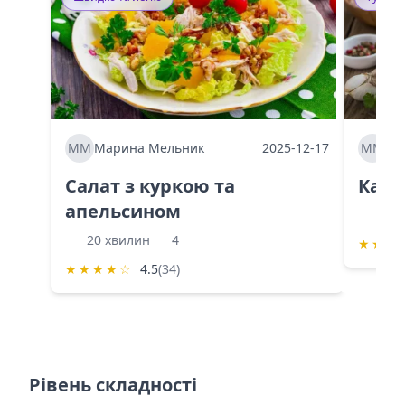
ММ
Марина Мельник
2025-12-17
ММ
Ма
Салат з куркою та
Каба
апельсином
60 
20 хвилин
4
★
★
★
★
★
★
★
☆
4.5
(34)
Рівень складності