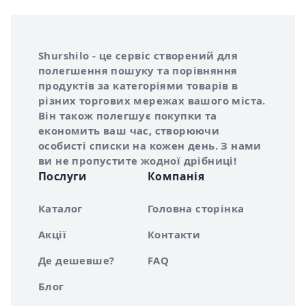
Інформація про Shurshilo та корисні посилання
Про сервіс Shurshilo
Shurshilo - це сервіс створений для
полегшення пошуку та порівняння
продуктів за категоріями товарів в
різних торгових мережах вашого міста.
Він також полегшує покупки та
економить ваш час, створюючи
особисті списки на кожен день. З нами
ви не пропустите жодної дрібниці!
Послуги
Компанія
Каталог
Головна сторінка
Акції
Контакти
Де дешевше?
FAQ
Блог