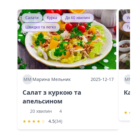
Салати
Курка
До 60 хвилин
Україн
Швидко та легко
Тушку
ММ
Марина Мельник
2025-12-17
ММ
Ма
Салат з куркою та
Каба
апельсином
60 
20 хвилин
4
★
★
★
★
★
★
★
☆
4.5
(34)