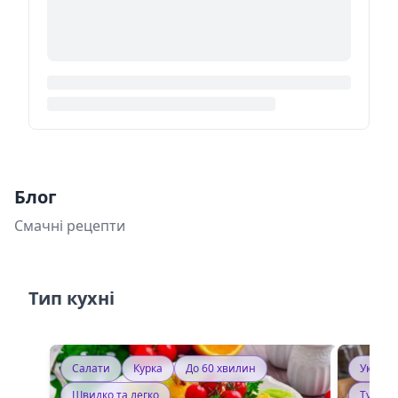
Блог
Смачні рецепти
Тип кухні
Салати
Курка
До 60 хвилин
Україн
Швидко та легко
Тушку