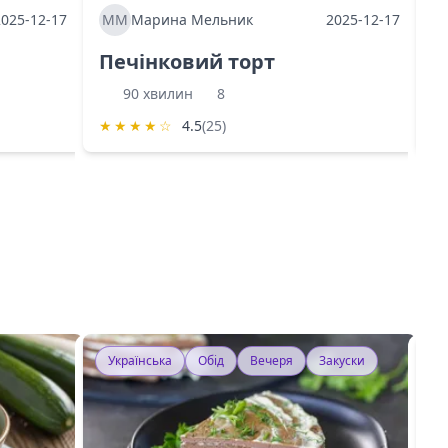
2025-12-17
ММ
Марина Мельник
2025-12-17
М
Печінковий торт
К
90 хвилин
8
★
★
★
★
☆
4.5
(25)
★
Українська
Обід
Вечеря
Закуски
У