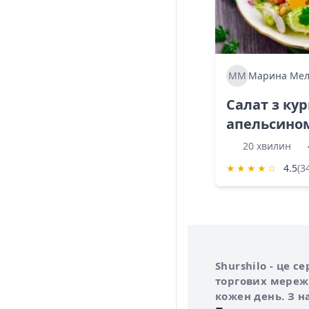
ММ
Марина Мел
Салат з ку
апельсино
20 хвилин
★
★
★
★
☆
4.5
(3
Інформація про 
Про сервіс Shurs
Shurshilo - це 
торгових мережа
кожен день. З н