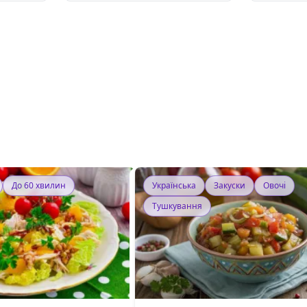
До 60 хвилин
Українська
Закуски
Овочі
Тушкування