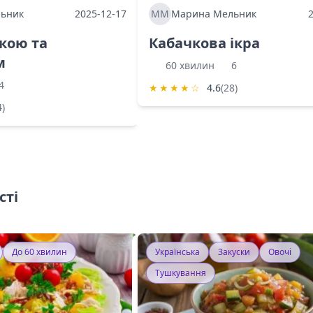
ьник
2025-12-17
ММ
Марина Мельник
ркою та
Кабачкова ікра
м
60 хвилин
6
4
★
★
★
★
☆
4.6
(28)
4)
сті
До 60 хвилин
Українська
Закуски
Овочі
Тушкування