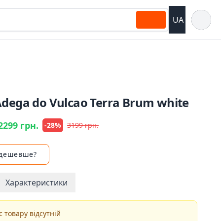
Відкрит
UA
dega do Vulcao Terra Brum white
2299 грн.
-28%
3199 грн.
 дешевше?
Характеристики
 товару відсутній