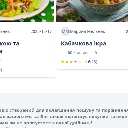
ьник
2025-12-17
ММ
Марина Мельник
ркою та
Кабачкова ікра
м
60 хвилин
6
4
★
★
★
★
☆
4.6
(28)
4)
Shurshilo та корисні посилання
hilo
сервіс створений для полегшення пошуку та порівняння
х вашого міста. Він також полегшує покупки та еко
ами ви не пропустите жодної дрібниці!