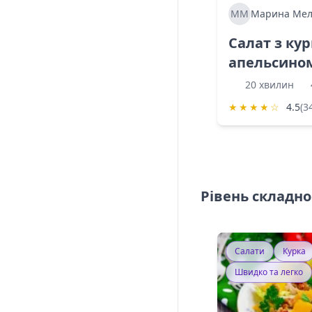
ММ
Марина Мел
Салат з ку
апельсино
20 хвилин
★
★
★
★
☆
4.5
(3
Рівень складно
Салати
Курка
Швидко та легко