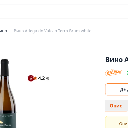
ино
Вино Adega do Vulcao Terra Brum white
Вино A
Де
Опис
Опис