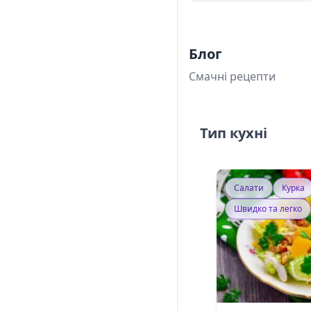
Блог
Смачні рецепти
Тип кухні
Салати
Курка
Швидко та легко