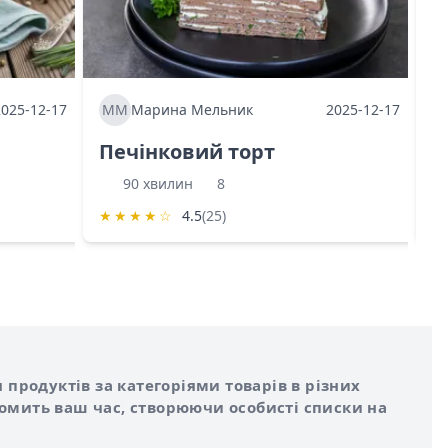
2025-12-17
ММ
Марина Мельник
2025-12-17
М
Печінковий торт
К
90 хвилин
8
★
★
★
★
☆
4.5
(25)
★
 продуктів за категоріями товарів в різних
номить ваш час, створюючи особисті списки на