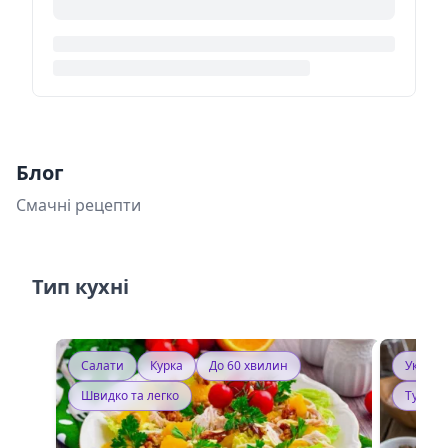
Блог
Смачні рецепти
Тип кухні
Салати
Курка
До 60 хвилин
Україн
Швидко та легко
Тушку