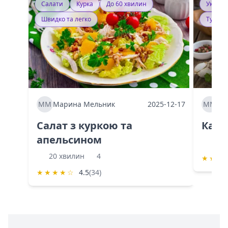
Салати
Курка
До 60 хвилин
Україн
Швидко та легко
Тушку
ММ
Марина Мельник
2025-12-17
ММ
Ма
Салат з куркою та
Каба
апельсином
60 
20 хвилин
4
★
★
★
★
★
★
★
☆
4.5
(34)