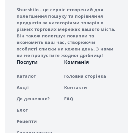
Інформація про Shurshilo та корисні посилання
Про сервіс Shurshilo
Shurshilo - це сервіс створений для
полегшення пошуку та порівняння
продуктів за категоріями товарів в
різних торгових мережах вашого міста.
Він також полегшує покупки та
економить ваш час, створюючи
особисті списки на кожен день. З нами
ви не пропустите жодної дрібниці!
Послуги
Компанія
Каталог
Головна сторінка
Акції
Контакти
Де дешевше?
FAQ
Блог
Рецепти
Супермаркети