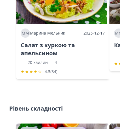
ММ
Марина Мельник
2025-12-17
ММ
Ма
Салат з куркою та
Каба
апельсином
60 
20 хвилин
4
★
★
★
★
★
★
★
☆
4.5
(34)
Рівень складності