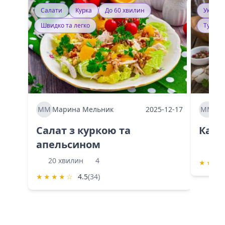
Салати
Курка
До 60 хвилин
Україн
Швидко та легко
Тушку
ММ
Марина Мельник
2025-12-17
ММ
Ма
Салат з куркою та
Каба
апельсином
60 
20 хвилин
4
★
★
★
★
★
★
★
☆
4.5
(34)