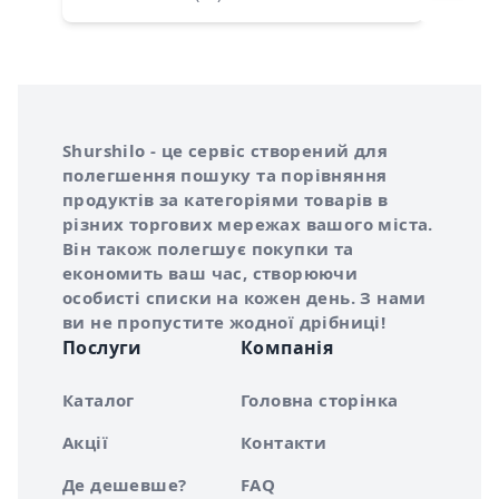
Інформація про Shurshilo та корисні посилання
Про сервіс Shurshilo
Shurshilo - це сервіс створений для
полегшення пошуку та порівняння
продуктів за категоріями товарів в
різних торгових мережах вашого міста.
Він також полегшує покупки та
економить ваш час, створюючи
особисті списки на кожен день. З нами
ви не пропустите жодної дрібниці!
Послуги
Компанія
Каталог
Головна сторінка
Акції
Контакти
Де дешевше?
FAQ