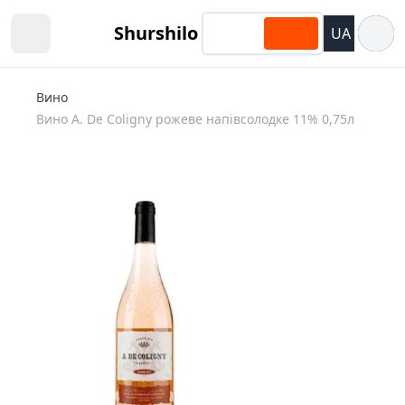
Відкри
Shurshilo
UA
Open sidebar
Вино
Вино A. De Coligny рожеве напівсолодке 11% 0,75л