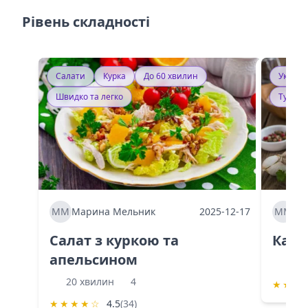
Рівень складності
Салати
Курка
До 60 хвилин
Україн
Швидко та легко
Тушку
ММ
Марина Мельник
2025-12-17
ММ
Ма
Салат з куркою та
Каба
апельсином
60 
20 хвилин
4
★
★
★
★
★
★
★
☆
4.5
(34)