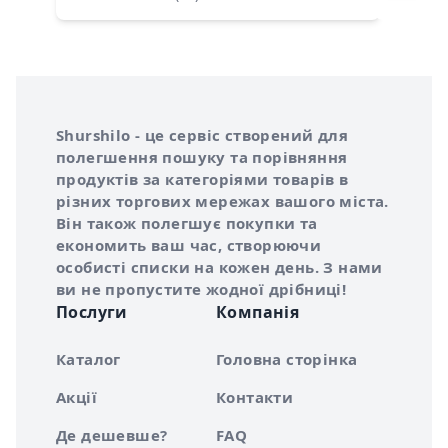
Інформація про Shurshilo та корисні посилання
Про сервіс Shurshilo
Shurshilo - це сервіс створений для
полегшення пошуку та порівняння
продуктів за категоріями товарів в
різних торгових мережах вашого міста.
Він також полегшує покупки та
економить ваш час, створюючи
особисті списки на кожен день. З нами
ви не пропустите жодної дрібниці!
Послуги
Компанія
Каталог
Головна сторінка
Акції
Контакти
Де дешевше?
FAQ