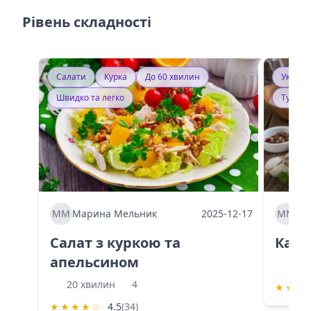
Рівень складності
Салати
Курка
До 60 хвилин
Україн
Швидко та легко
Тушку
ММ
Марина Мельник
2025-12-17
ММ
Ма
Салат з куркою та
Каба
апельсином
60 
20 хвилин
4
★
★
★
★
★
★
★
☆
4.5
(34)