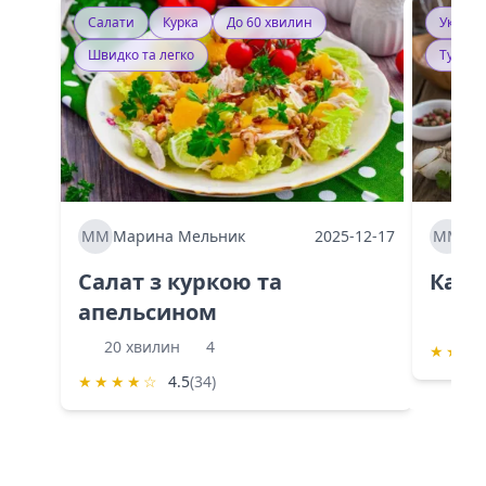
Салати
Курка
До 60 хвилин
Україн
Швидко та легко
Тушку
ММ
Марина Мельник
2025-12-17
ММ
Ма
Салат з куркою та
Каба
апельсином
60 
20 хвилин
4
★
★
★
★
★
★
★
☆
4.5
(34)