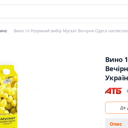
ино
Вино 1л Розумний вибір Мускат Вечірня Одеса напівсолод
Вино 
Вечірн
Украї
Де
Опис