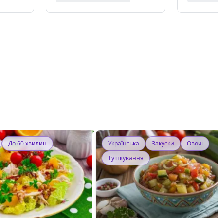
До 60 хвилин
Українська
Закуски
Овочі
Тушкування