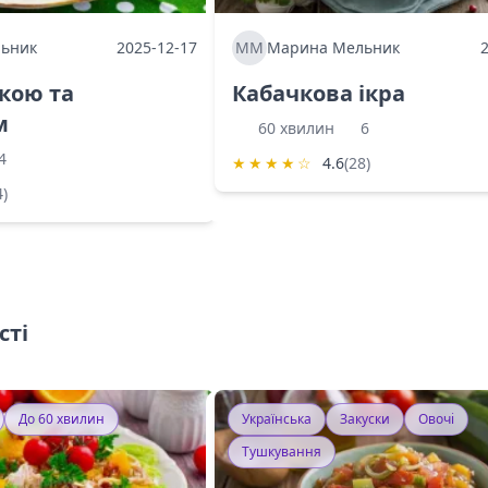
ьник
2025-12-17
ММ
Марина Мельник
ркою та
Кабачкова ікра
м
60 хвилин
6
4
★
★
★
★
☆
4.6
(28)
4)
сті
До 60 хвилин
Українська
Закуски
Овочі
Тушкування