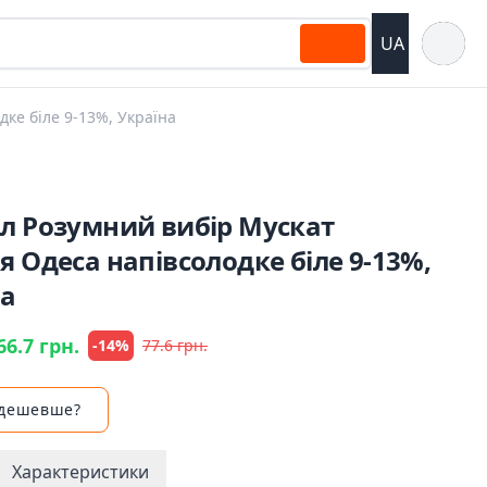
Відкрит
UA
ке біле 9-13%, Україна
1л Розумний вибір Мускат
я Одеса напівсолодке біле 9-13%,
на
66.7 грн.
-14%
77.6 грн.
 дешевше?
Характеристики