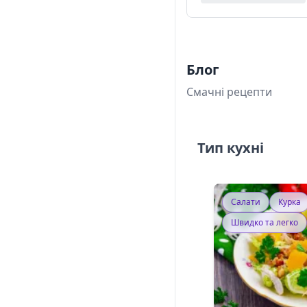
Блог
Смачні рецепти
Тип кухні
Салати
Курка
Швидко та легко