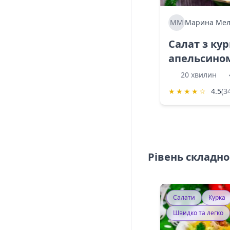
ММ
Марина Мел
Салат з ку
апельсино
20 хвилин
★
★
★
★
☆
4.5
(3
Рівень складно
Салати
Курка
Швидко та легко