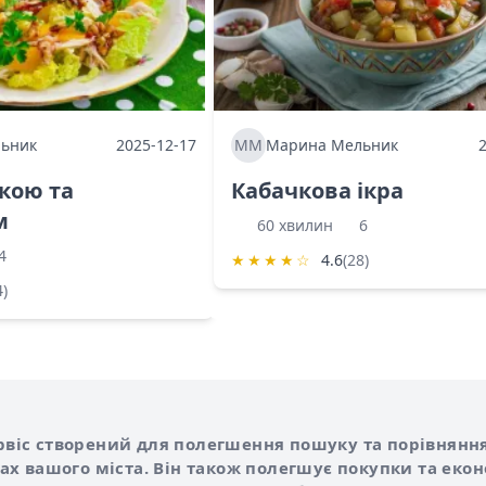
ьник
2025-12-17
ММ
Марина Мельник
ркою та
Кабачкова ікра
м
60 хвилин
6
4
★
★
★
★
☆
4.6
(28)
4)
Shurshilo та корисні посилання
hilo
сервіс створений для полегшення пошуку та порівняння
х вашого міста. Він також полегшує покупки та еко