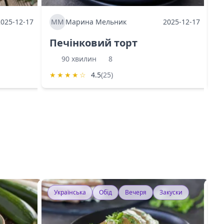
2025-12-17
ММ
Марина Мельник
2025-12-17
М
Печінковий торт
К
90 хвилин
8
★
★
★
★
☆
4.5
(25)
★
Українська
Обід
Вечеря
Закуски
У