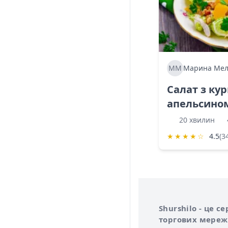
ММ
Марина Мел
Салат з ку
апельсино
20 хвилин
★
★
★
★
☆
4.5
(3
Інформація про 
Про сервіс Shurs
Shurshilo - це 
торгових мережа