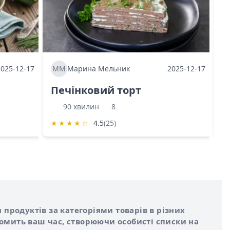
2025-12-17
ММ
Марина Мельник
2025-12-17
М
Печінковий торт
К
90 хвилин
8
★
★
★
★
☆
4.5
(25)
★
 продуктів за категоріями товарів в різних
номить ваш час, створюючи особисті списки на