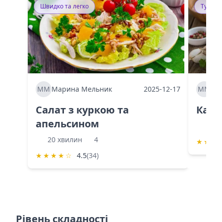
Швидко та легко
Тушку
ММ
Марина Мельник
2025-12-17
ММ
Ма
Салат з куркою та
Каба
апельсином
60 
20 хвилин
4
★
★
★
★
★
★
★
☆
4.5
(34)
Рівень складності