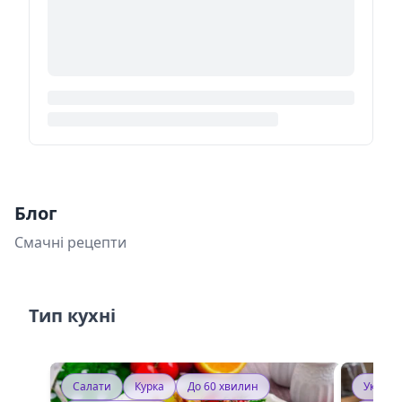
Блог
Смачні рецепти
Тип кухні
Салати
Курка
До 60 хвилин
Україн