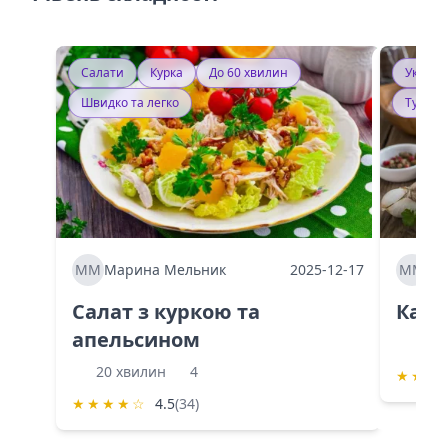
Салати
Курка
До 60 хвилин
Україн
Швидко та легко
Тушку
ММ
Марина Мельник
2025-12-17
ММ
Ма
Салат з куркою та
Каба
апельсином
60 
20 хвилин
4
★
★
★
★
★
★
★
☆
4.5
(34)