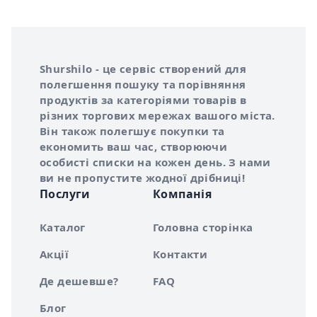
Інформація про Shurshilo та корисні посилання
Про сервіс Shurshilo
Shurshilo - це сервіс створений для
полегшення пошуку та порівняння
продуктів за категоріями товарів в
різних торгових мережах вашого міста.
Він також полегшує покупки та
економить ваш час, створюючи
особисті списки на кожен день. З нами
ви не пропустите жодної дрібниці!
Послуги
Компанія
Каталог
Головна сторінка
Акції
Контакти
Де дешевше?
FAQ
Блог