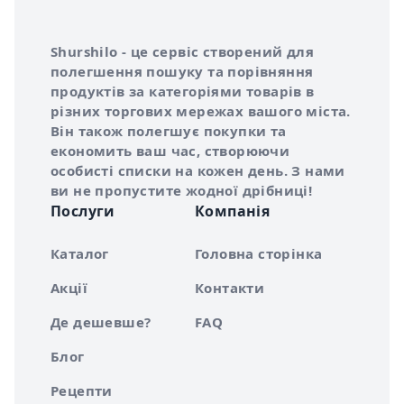
Інформація про Shurshilo та корисні посилання
Про сервіс Shurshilo
Shurshilo - це сервіс створений для
полегшення пошуку та порівняння
продуктів за категоріями товарів в
різних торгових мережах вашого міста.
Він також полегшує покупки та
економить ваш час, створюючи
особисті списки на кожен день. З нами
ви не пропустите жодної дрібниці!
Послуги
Компанія
Каталог
Головна сторінка
Акції
Контакти
Де дешевше?
FAQ
Блог
Рецепти