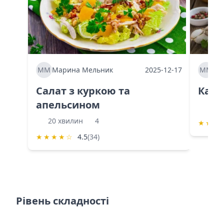
ММ
Марина Мельник
2025-12-17
ММ
Ма
Салат з куркою та
Каба
апельсином
60 
20 хвилин
4
★
★
★
★
★
★
★
☆
4.5
(34)
Рівень складності