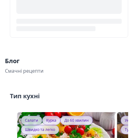
Блог
Смачні рецепти
Тип кухні
Салати
Курка
До 60 хвилин
Україн
Швидко та легко
Тушку