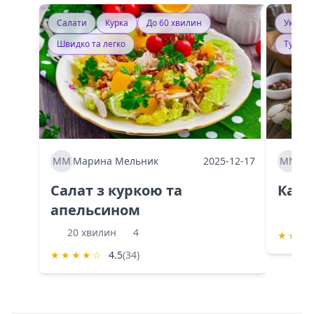
Салати
Курка
До 60 хвилин
Україн
Швидко та легко
Тушку
ММ
Марина Мельник
2025-12-17
ММ
Ма
Салат з куркою та
Каба
апельсином
60 
20 хвилин
4
★
★
★
★
★
★
★
☆
4.5
(34)