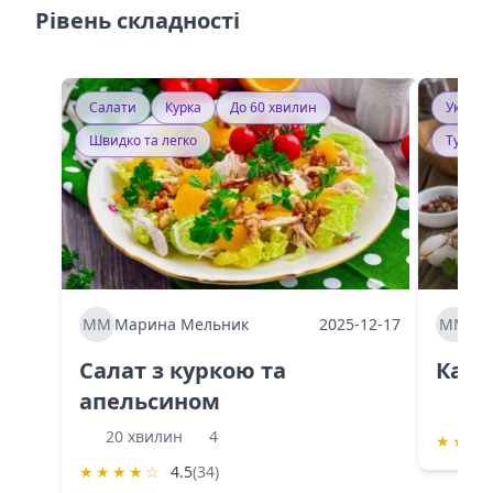
Рівень складності
Салати
Курка
До 60 хвилин
Україн
Швидко та легко
Тушку
ММ
Марина Мельник
2025-12-17
ММ
Ма
Салат з куркою та
Каба
апельсином
60 
20 хвилин
4
★
★
★
★
★
★
★
☆
4.5
(34)