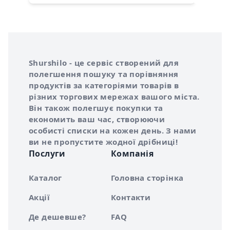
Інформація про Shurshilo та корисні посилання
Про сервіс Shurshilo
Shurshilo - це сервіс створений для
полегшення пошуку та порівняння
продуктів за категоріями товарів в
різних торгових мережах вашого міста.
Він також полегшує покупки та
економить ваш час, створюючи
особисті списки на кожен день. З нами
ви не пропустите жодної дрібниці!
Послуги
Компанія
Каталог
Головна сторінка
Акції
Контакти
Де дешевше?
FAQ