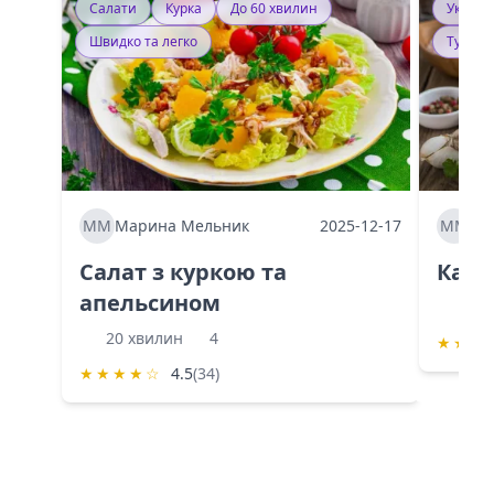
Салати
Курка
До 60 хвилин
Україн
Швидко та легко
Тушку
ММ
Марина Мельник
2025-12-17
ММ
Ма
Салат з куркою та
Каба
апельсином
60 
20 хвилин
4
★
★
★
★
★
★
★
☆
4.5
(34)