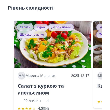
Рівень складності
Салати
Курка
До 60 хвилин
Україн
Швидко та легко
Тушку
ММ
Марина Мельник
2025-12-17
ММ
Ма
Салат з куркою та
Каба
апельсином
60 
20 хвилин
4
★
★
★
★
★
★
★
☆
4.5
(34)