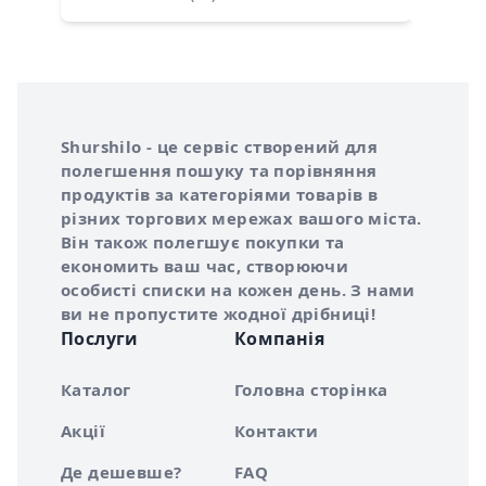
Інформація про Shurshilo та корисні посилання
Про сервіс Shurshilo
Shurshilo - це сервіс створений для
полегшення пошуку та порівняння
продуктів за категоріями товарів в
різних торгових мережах вашого міста.
Він також полегшує покупки та
економить ваш час, створюючи
особисті списки на кожен день. З нами
ви не пропустите жодної дрібниці!
Послуги
Компанія
Каталог
Головна сторінка
Акції
Контакти
Де дешевше?
FAQ