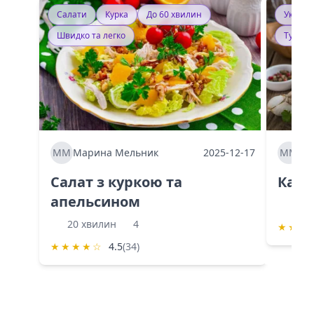
Салати
Курка
До 60 хвилин
Україн
Швидко та легко
Тушку
ММ
Марина Мельник
2025-12-17
ММ
Ма
Салат з куркою та
Каба
апельсином
60 
20 хвилин
4
★
★
★
★
★
★
★
☆
4.5
(34)