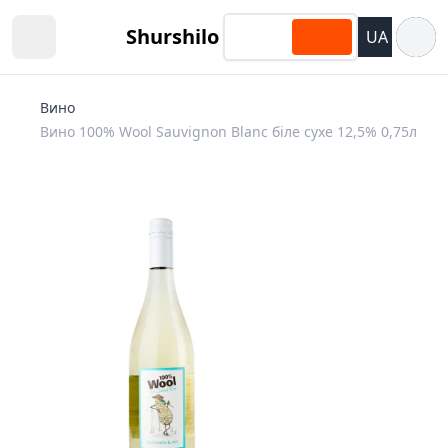
Відкри
Shurshilo
UA
Open sidebar
Вино
Вино 100% Wool Sauvignon Blanc біле сухе 12,5% 0,75л