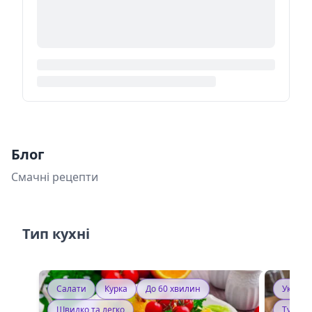
Блог
Смачні рецепти
Тип кухні
Салати
Курка
До 60 хвилин
Україн
Швидко та легко
Тушку