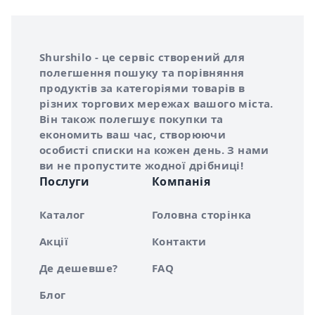
Інформація про Shurshilo та корисні посилання
Про сервіс Shurshilo
Shurshilo - це сервіс створений для
полегшення пошуку та порівняння
продуктів за категоріями товарів в
різних торгових мережах вашого міста.
Він також полегшує покупки та
економить ваш час, створюючи
особисті списки на кожен день. З нами
ви не пропустите жодної дрібниці!
Послуги
Компанія
Каталог
Головна сторінка
Акції
Контакти
Де дешевше?
FAQ
Блог