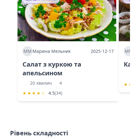
ММ
Марина Мельник
2025-12-17
ММ
Ма
Салат з куркою та
Каба
апельсином
60 
20 хвилин
4
★
★
★
★
★
★
★
☆
4.5
(34)
Рівень складності