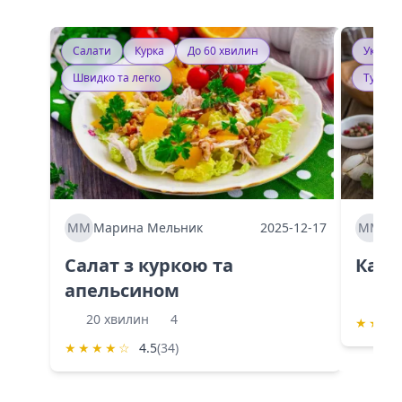
Салати
Курка
До 60 хвилин
Україн
Швидко та легко
Тушку
ММ
Марина Мельник
2025-12-17
ММ
Ма
Салат з куркою та
Каба
апельсином
60 
20 хвилин
4
★
★
★
★
★
★
★
☆
4.5
(34)