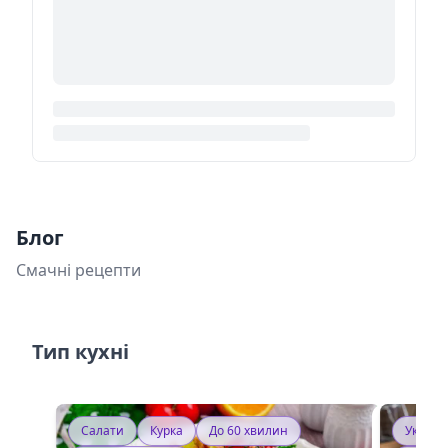
Блог
Смачні рецепти
Тип кухні
Салати
Курка
До 60 хвилин
Україн