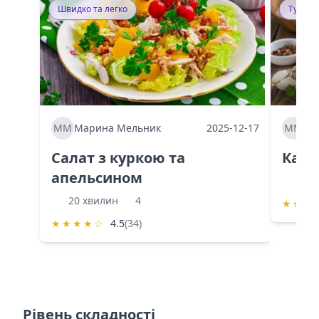
Швидко та легко
Тушку
ММ
Марина Мельник
2025-12-17
ММ
Ма
Салат з куркою та
Каба
апельсином
60 
20 хвилин
4
★
★
★
★
★
★
★
☆
4.5
(34)
Рівень складності