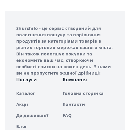
Інформація про Shurshilo та корисні посилання
Про сервіс Shurshilo
Shurshilo - це сервіс створений для
полегшення пошуку та порівняння
продуктів за категоріями товарів в
різних торгових мережах вашого міста.
Він також полегшує покупки та
економить ваш час, створюючи
особисті списки на кожен день. З нами
ви не пропустите жодної дрібниці!
Послуги
Компанія
Каталог
Головна сторінка
Акції
Контакти
Де дешевше?
FAQ
Блог