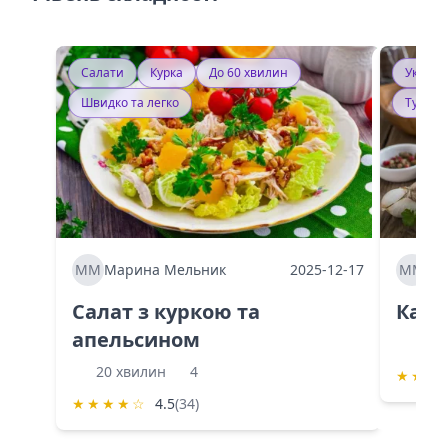
Салати
Курка
До 60 хвилин
Україн
Швидко та легко
Тушку
ММ
Марина Мельник
2025-12-17
ММ
Ма
Салат з куркою та
Каба
апельсином
60 
20 хвилин
4
★
★
★
★
★
★
★
☆
4.5
(34)