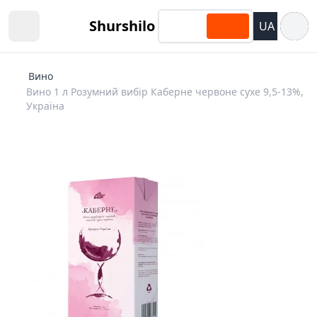
Відкри
Shurshilo
UA
Open sidebar
Вино
Вино 1 л Розумний вибір Каберне червоне сухе 9,5-13%,
Україна