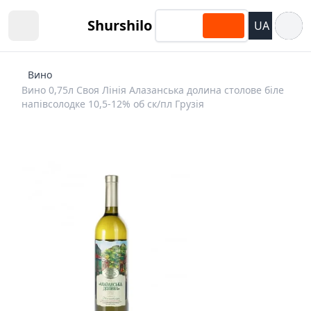
Відкри
Shurshilo
UA
Open sidebar
Вино
Вино 0,75л Своя Лiнiя Алазанська долина столовe бiлe
напiвсолодкe 10,5-12% об ск/пл Гpузiя