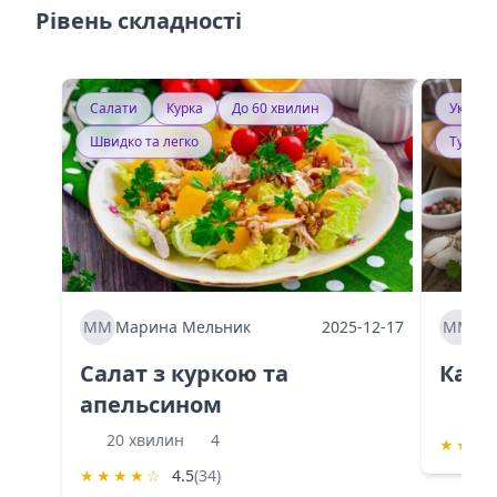
Рівень складності
Салати
Курка
До 60 хвилин
Україн
Швидко та легко
Тушку
ММ
Марина Мельник
2025-12-17
ММ
Ма
Салат з куркою та
Каба
апельсином
60 
20 хвилин
4
★
★
★
★
★
★
★
☆
4.5
(34)