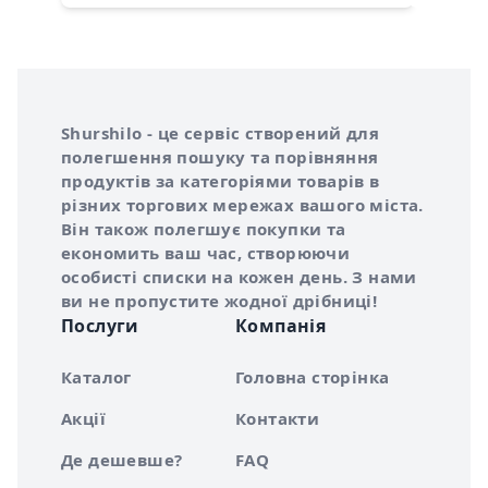
Інформація про Shurshilo та корисні посилання
Про сервіс Shurshilo
Shurshilo - це сервіс створений для
полегшення пошуку та порівняння
продуктів за категоріями товарів в
різних торгових мережах вашого міста.
Він також полегшує покупки та
економить ваш час, створюючи
особисті списки на кожен день. З нами
ви не пропустите жодної дрібниці!
Послуги
Компанія
Каталог
Головна сторінка
Акції
Контакти
Де дешевше?
FAQ