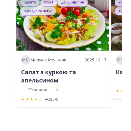
Салати
Курка
До 60 хвилин
Україн
Швидко та легко
Тушку
ММ
Марина Мельник
2025-12-17
ММ
Ма
Салат з куркою та
Каба
апельсином
60 
20 хвилин
4
★
★
★
★
★
★
★
☆
4.5
(34)