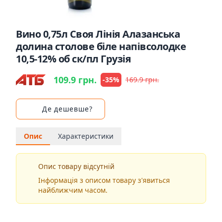
Вино 0,75л Своя Лiнiя Алазанська
долина столовe бiлe напiвсолодкe
10,5-12% об ск/пл Гpузiя
109.9 грн.
-35%
169.9 грн.
Де дешевше?
Опис
Характеристики
Опис товару відсутній
Інформація з описом товару з'явиться
найближчим часом.