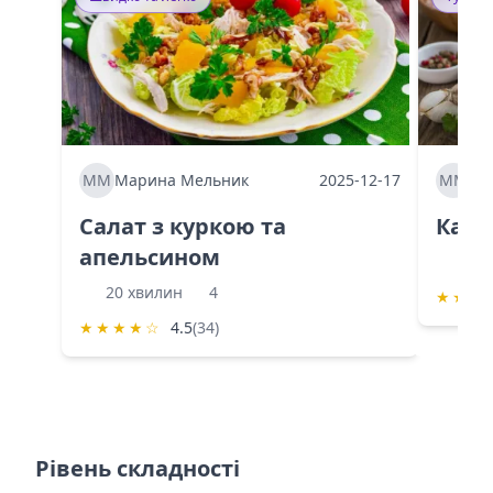
ММ
Марина Мельник
2025-12-17
ММ
Ма
Салат з куркою та
Каба
апельсином
60 
20 хвилин
4
★
★
★
★
★
★
★
☆
4.5
(34)
Рівень складності