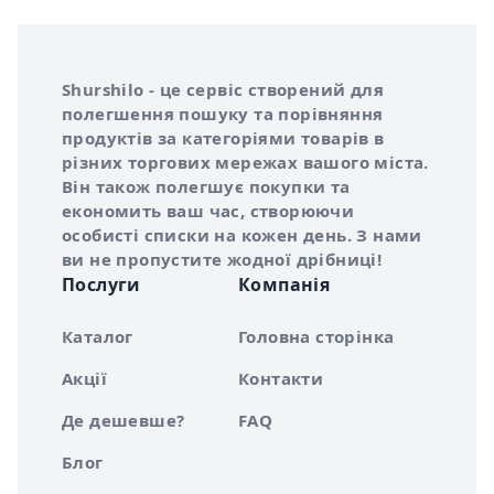
Інформація про Shurshilo та корисні посилання
Про сервіс Shurshilo
Shurshilo - це сервіс створений для
полегшення пошуку та порівняння
продуктів за категоріями товарів в
різних торгових мережах вашого міста.
Він також полегшує покупки та
економить ваш час, створюючи
особисті списки на кожен день. З нами
ви не пропустите жодної дрібниці!
Послуги
Компанія
Каталог
Головна сторінка
Акції
Контакти
Де дешевше?
FAQ
Блог