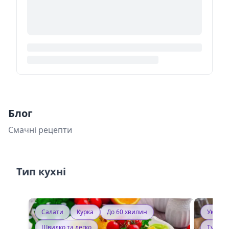
Блог
Смачні рецепти
Тип кухні
Салати
Курка
До 60 хвилин
Україн
Швидко та легко
Тушку