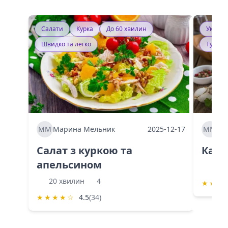
Салати
Курка
До 60 хвилин
Україн
Швидко та легко
Тушку
ММ
Марина Мельник
2025-12-17
ММ
Ма
Салат з куркою та
Каба
апельсином
60 
20 хвилин
4
★
★
★
★
★
★
★
☆
4.5
(34)