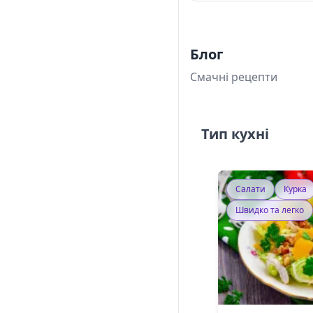
Блог
Смачні рецепти
Тип кухні
Салати
Курка
Швидко та легко