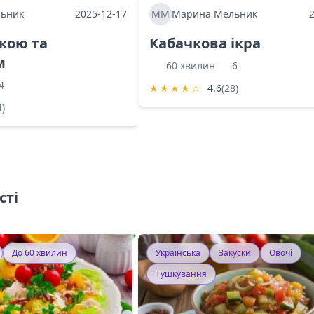
ьник
2025-12-17
ММ
Марина Мельник
ркою та
Кабачкова ікра
м
60 хвилин
6
4
★
★
★
★
☆
4.6
(28)
4)
сті
До 60 хвилин
Українська
Закуски
Овочі
Тушкування