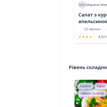
ММ
Марина Мел
Салат з ку
апельсино
20 хвилин
★
★
★
★
☆
4.5
(3
Рівень складно
Салати
Курка
Швидко та легко