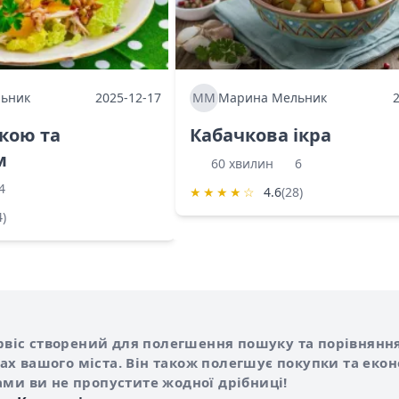
ьник
2025-12-17
ММ
Марина Мельник
ркою та
Кабачкова ікра
м
60 хвилин
6
4
★
★
★
★
☆
4.6
(28)
4)
Shurshilo та корисні посилання
hilo
сервіс створений для полегшення пошуку та порівняння
х вашого міста. Він також полегшує покупки та еко
ами ви не пропустите жодної дрібниці!