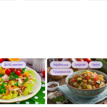
До 60 хвилин
Українська
Закуски
Овочі
Тушкування