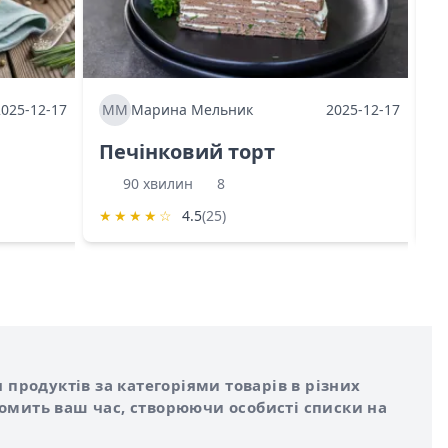
2025-12-17
ММ
Марина Мельник
2025-12-17
М
Печінковий торт
К
90 хвилин
8
★
★
★
★
☆
4.5
(25)
★
 продуктів за категоріями товарів в різних
номить ваш час, створюючи особисті списки на