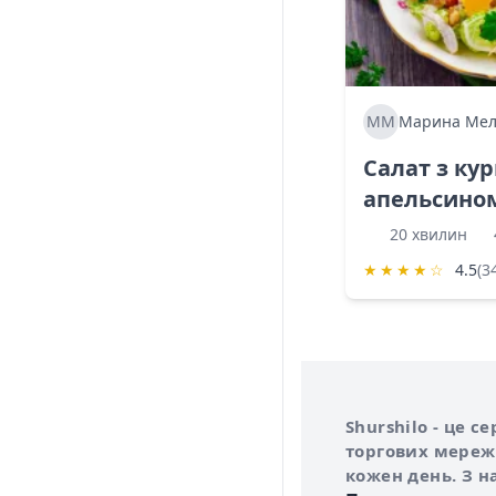
ММ
Марина Мел
Салат з ку
апельсино
20 хвилин
★
★
★
★
☆
4.5
(3
Інформація про 
Про сервіс Shurs
Shurshilo - це 
торгових мережа
кожен день. З н