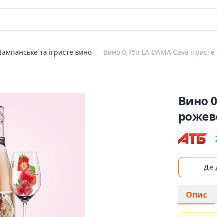
ампанське та ігристе вино
Вино 0,75л LA DAMA Cava ігристе 
Вино 0
рожеве
Де
Опис