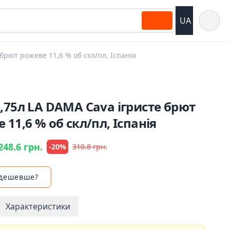
Відкрит
UA
брют рожеве 11,6 % об скл/пл, Іспанія
,75л LA DAMA Cava ігристе брют
 11,6 % об скл/пл, Іспанія
248.6 грн.
-20%
310.8 грн.
 дешевше?
Характеристики