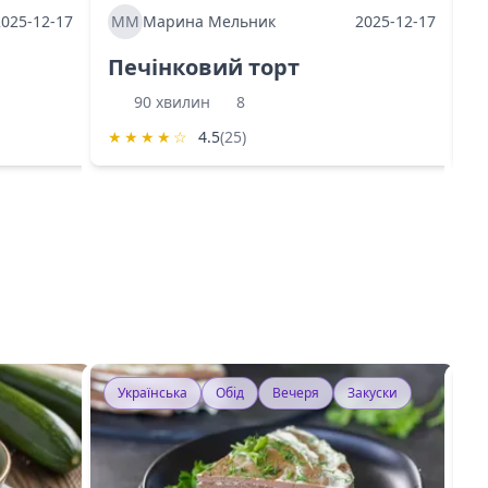
2025-12-17
ММ
Марина Мельник
2025-12-17
М
Печінковий торт
К
90 хвилин
8
★
★
★
★
☆
4.5
(25)
★
Українська
Обід
Вечеря
Закуски
У