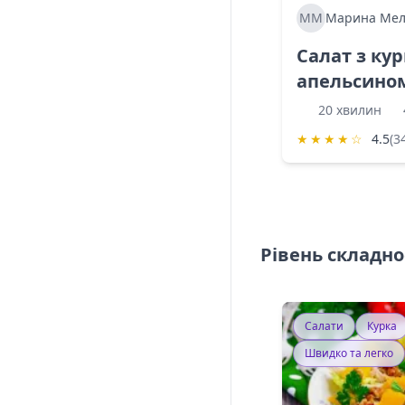
ММ
Марина Мел
Салат з ку
апельсино
20 хвилин
★
★
★
★
☆
4.5
(3
Рівень складно
Салати
Курка
Швидко та легко