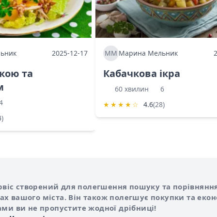
ьник
2025-12-17
ММ
Марина Мельник
ркою та
Кабачкова ікра
м
60 хвилин
6
4
★
★
★
★
☆
4.6
(28)
4)
Shurshilo та корисні посилання
hilo
сервіс створений для полегшення пошуку та порівняння
х вашого міста. Він також полегшує покупки та еко
ами ви не пропустите жодної дрібниці!