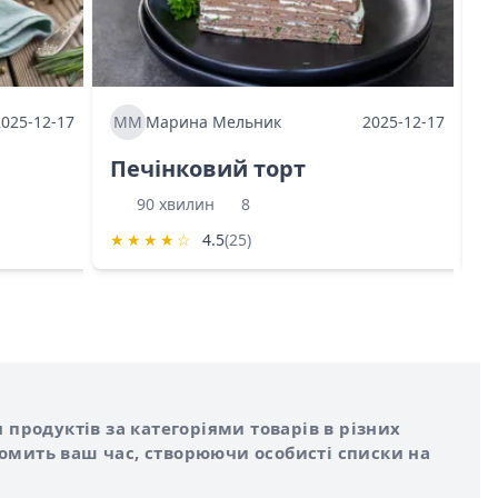
2025-12-17
ММ
Марина Мельник
2025-12-17
М
Печінковий торт
К
90 хвилин
8
★
★
★
★
☆
4.5
(25)
★
 продуктів за категоріями товарів в різних
номить ваш час, створюючи особисті списки на