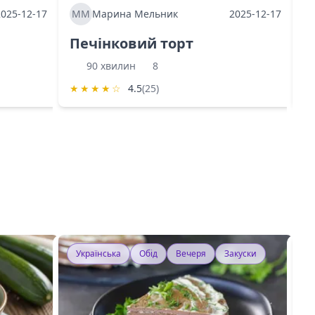
2025-12-17
ММ
Марина Мельник
2025-12-17
М
Печінковий торт
К
90 хвилин
8
★
★
★
★
☆
4.5
(25)
★
Українська
Обід
Вечеря
Закуски
У