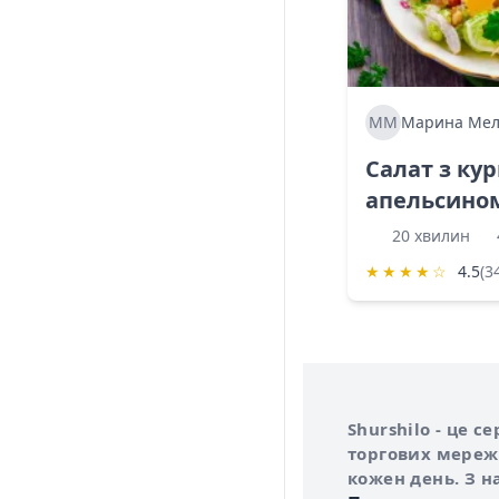
ММ
Марина Мел
Салат з ку
апельсино
20 хвилин
★
★
★
★
☆
4.5
(3
Інформація про 
Про сервіс Shurs
Shurshilo - це 
торгових мережа
кожен день. З н