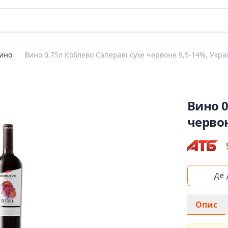
ино
Вино 0,75л Коблево Сапераві сухе червоне 9,5-14%, Укра
Вино 0
червон
Де
Опис