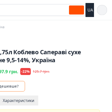
Відкрит
UA
їна
,75л Коблево Сапераві сухе
е 9,5-14%, Україна
97.9 грн.
-22%
125.7 грн.
 дешевше?
Характеристики