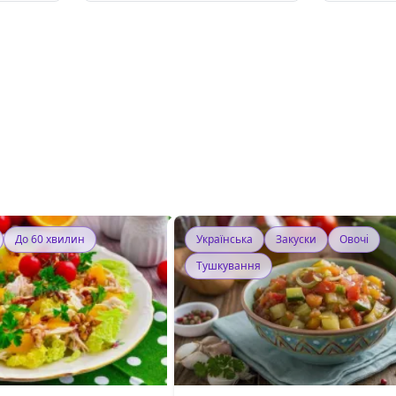
До 60 хвилин
Українська
Закуски
Овочі
Тушкування