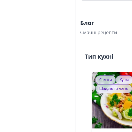
Блог
Смачні рецепти
Тип кухні
Салати
Курка
Швидко та легко