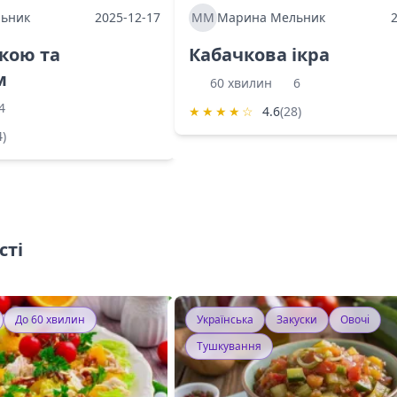
ьник
2025-12-17
ММ
Марина Мельник
ркою та
Кабачкова ікра
м
60 хвилин
6
4
★
★
★
★
☆
4.6
(28)
4)
сті
До 60 хвилин
Українська
Закуски
Овочі
Тушкування