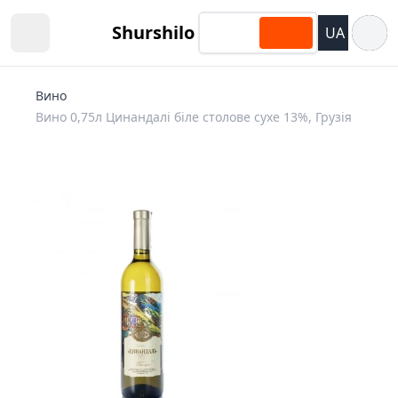
Відкри
Shurshilo
UA
Open sidebar
Вино
Вино 0,75л Цинандалі біле столове сухе 13%, Грузія