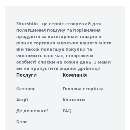
Інформація про Shurshilo та корисні посилання
Про сервіс Shurshilo
Shurshilo - це сервіс створений для
полегшення пошуку та порівняння
продуктів за категоріями товарів в
різних торгових мережах вашого міста.
Він також полегшує покупки та
економить ваш час, створюючи
особисті списки на кожен день. З нами
ви не пропустите жодної дрібниці!
Послуги
Компанія
Каталог
Головна сторінка
Акції
Контакти
Де дешевше?
FAQ
Блог