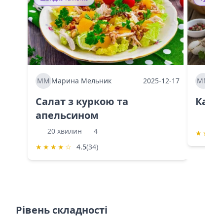
ММ
Марина Мельник
2025-12-17
ММ
Ма
Салат з куркою та
Каба
апельсином
60 
20 хвилин
4
★
★
★
★
★
★
★
☆
4.5
(34)
Рівень складності