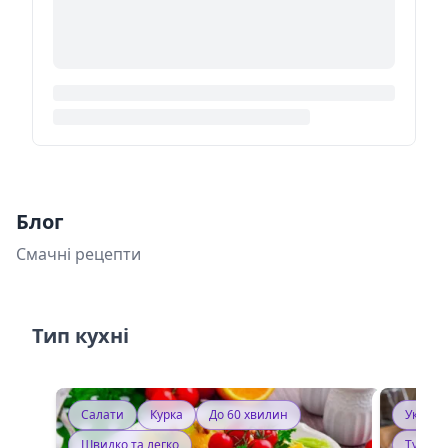
Блог
Смачні рецепти
Тип кухні
Салати
Курка
До 60 хвилин
Україн
Швидко та легко
Тушку