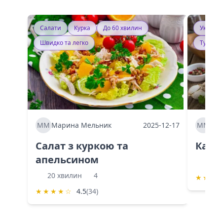
Салати
Курка
До 60 хвилин
Україн
Швидко та легко
Тушку
ММ
Марина Мельник
2025-12-17
ММ
Ма
Салат з куркою та
Каба
апельсином
60 
20 хвилин
4
★
★
★
★
★
★
★
☆
4.5
(34)