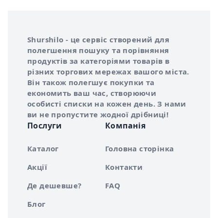
Інформація про Shurshilo та корисні посилання
Про сервіс Shurshilo
Shurshilo - це сервіс створений для
полегшення пошуку та порівняння
продуктів за категоріями товарів в
різних торгових мережах вашого міста.
Він також полегшує покупки та
економить ваш час, створюючи
особисті списки на кожен день. З нами
ви не пропустите жодної дрібниці!
Послуги
Компанія
Каталог
Головна сторінка
Акції
Контакти
Де дешевше?
FAQ
Блог