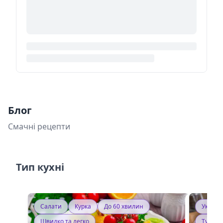
Блог
Смачні рецепти
Тип кухні
Салати
Курка
До 60 хвилин
Україн
Швидко та легко
Тушку