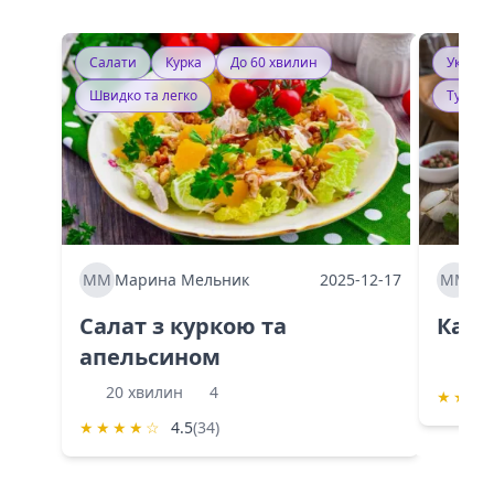
Салати
Курка
До 60 хвилин
Україн
Швидко та легко
Тушку
ММ
Марина Мельник
2025-12-17
ММ
Ма
Салат з куркою та
Каба
апельсином
60 
20 хвилин
4
★
★
★
★
★
★
★
☆
4.5
(34)