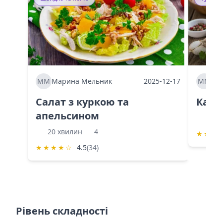
ММ
Марина Мельник
2025-12-17
ММ
Ма
Салат з куркою та
Каба
апельсином
60 
20 хвилин
4
★
★
★
★
★
★
★
☆
4.5
(34)
Рівень складності