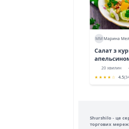
ММ
Марина Мел
Салат з ку
апельсино
20 хвилин
★
★
★
★
☆
4.5
(3
Інформація про 
Про сервіс Shurs
Shurshilo - це 
торгових мережа