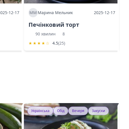
2025-12-17
ММ
Марина Мельник
2025-12-17
М
Печінковий торт
К
90 хвилин
8
★
★
★
★
☆
4.5
(25)
★
Українська
Обід
Вечеря
Закуски
У