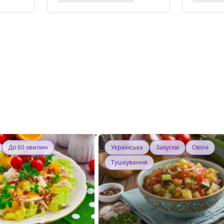
До 60 хвилин
Українська
Закуски
Овочі
Тушкування