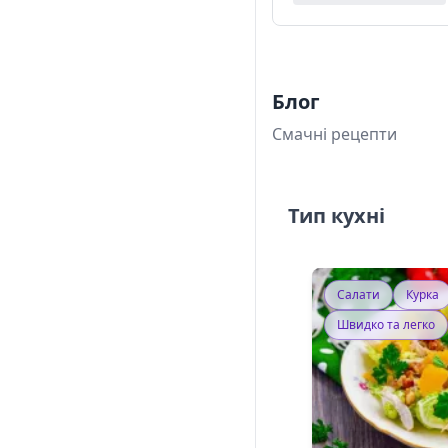
Блог
Смачні рецепти
Тип кухні
Салати
Курка
Швидко та легко