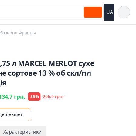
Відкрит
UA
б скл/пл Франція
,75 л MARCEL MERLOT сухе
е сортове 13 % об скл/пл
ія
134.7 грн.
-35%
206.9 грн.
 дешевше?
Характеристики