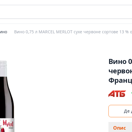
ино
Вино 0,75 л MARCEL MERLOT сухе червоне сортове 13 % о
Вино 0
червон
Франц
Де
Опис