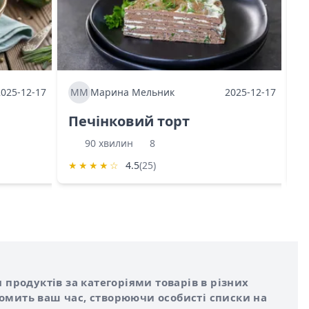
2025-12-17
ММ
Марина Мельник
2025-12-17
М
Печінковий торт
К
90 хвилин
8
★
★
★
★
☆
4.5
(25)
★
 продуктів за категоріями товарів в різних
номить ваш час, створюючи особисті списки на