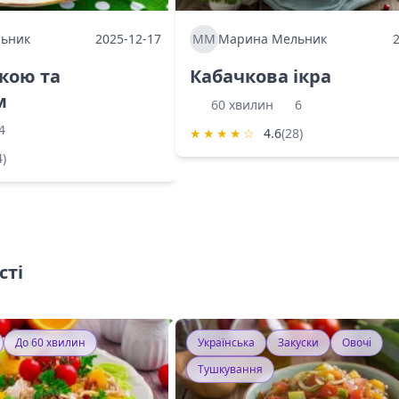
ьник
2025-12-17
ММ
Марина Мельник
ркою та
Кабачкова ікра
м
60 хвилин
6
4
★
★
★
★
☆
4.6
(28)
4)
сті
До 60 хвилин
Українська
Закуски
Овочі
Тушкування