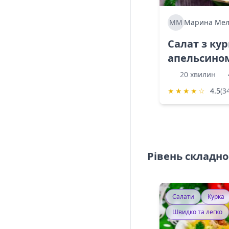
ММ
Марина Мел
Салат з ку
апельсино
20 хвилин
★
★
★
★
☆
4.5
(3
Рівень складно
Салати
Курка
Швидко та легко