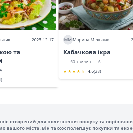
ьник
2025-12-17
ММ
Марина Мельник
ркою та
Кабачкова ікра
м
60 хвилин
6
4
★
★
★
★
☆
4.6
(28)
4)
Shurshilo та корисні посилання
hilo
сервіс створений для полегшення пошуку та порівняння
х вашого міста. Він також полегшує покупки та еко