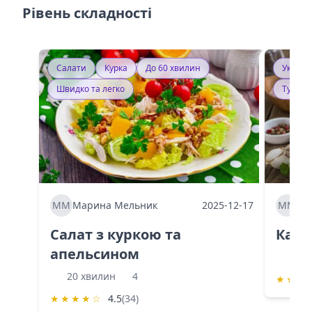
Рівень складності
Салати
Курка
До 60 хвилин
Україн
Швидко та легко
Тушку
ММ
Марина Мельник
2025-12-17
ММ
Ма
Салат з куркою та
Каба
апельсином
60 
20 хвилин
4
★
★
★
★
★
★
★
☆
4.5
(34)