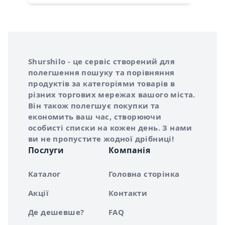
Інформація про Shurshilo та корисні посилання
Про сервіс Shurshilo
Shurshilo - це сервіс створений для
полегшення пошуку та порівняння
продуктів за категоріями товарів в
різних торгових мережах вашого міста.
Він також полегшує покупки та
економить ваш час, створюючи
особисті списки на кожен день. З нами
ви не пропустите жодної дрібниці!
Послуги
Компанія
Каталог
Головна сторінка
Акції
Контакти
Де дешевше?
FAQ