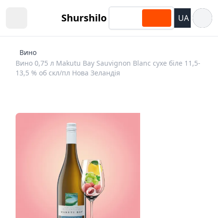
Відкри
Shurshilo
UA
Open sidebar
Вино
Вино 0,75 л Makutu Bay Sauvignon Blanc сухе біле 11,5-
13,5 % об скл/пл Нова Зеландія