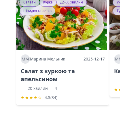
Салати
Курка
До 60 хвилин
Україн
Швидко та легко
Тушку
ММ
Марина Мельник
2025-12-17
ММ
Ма
Салат з куркою та
Каба
апельсином
60 
20 хвилин
4
★
★
★
★
★
★
★
☆
4.5
(34)