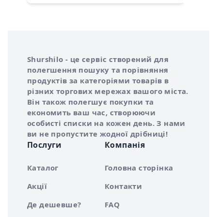
Інформація про Shurshilo та корисні посилання
Про сервіс Shurshilo
Shurshilo - це сервіс створений для
полегшення пошуку та порівняння
продуктів за категоріями товарів в
різних торгових мережах вашого міста.
Він також полегшує покупки та
економить ваш час, створюючи
особисті списки на кожен день. З нами
ви не пропустите жодної дрібниці!
Послуги
Компанія
Каталог
Головна сторінка
Акції
Контакти
Де дешевше?
FAQ