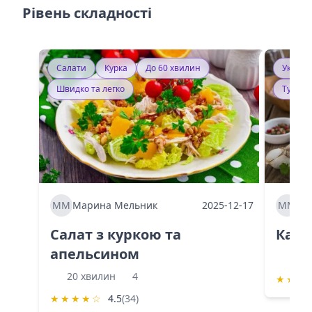
Рівень складності
Салати
Курка
До 60 хвилин
Україн
Швидко та легко
Тушку
ММ
Марина Мельник
2025-12-17
ММ
Ма
Салат з куркою та
Каба
апельсином
60 
20 хвилин
4
★
★
★
★
★
★
★
☆
4.5
(34)