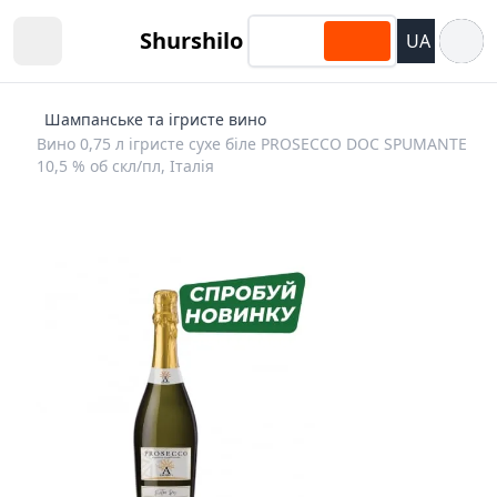
Відкри
Shurshilo
UA
Open sidebar
Шампанське та ігристе вино
Вино 0,75 л ігристе сухе біле PROSECCO DOC SPUMANTE
10,5 % об скл/пл, Італія