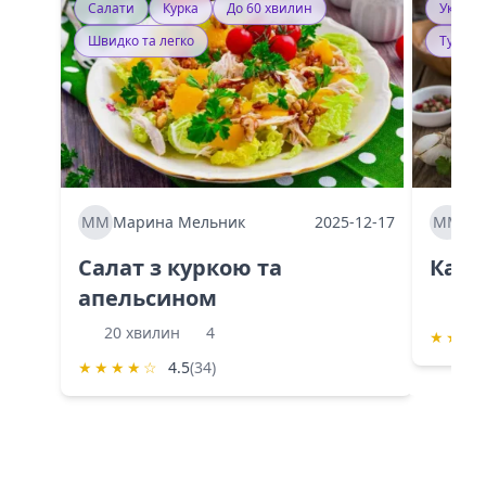
Салати
Курка
До 60 хвилин
Україн
Швидко та легко
Тушку
ММ
Марина Мельник
2025-12-17
ММ
Ма
Салат з куркою та
Каба
апельсином
60 
20 хвилин
4
★
★
★
★
★
★
★
☆
4.5
(34)