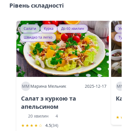
Рівень складності
Салати
Курка
До 60 хвилин
Україн
Швидко та легко
Тушку
ММ
Марина Мельник
2025-12-17
ММ
Ма
Салат з куркою та
Каба
апельсином
60 
20 хвилин
4
★
★
★
★
★
★
★
☆
4.5
(34)