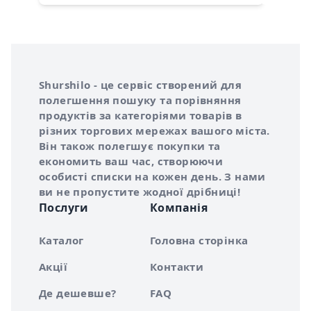
Інформація про Shurshilo та корисні посилання
Про сервіс Shurshilo
Shurshilo - це сервіс створений для
полегшення пошуку та порівняння
продуктів за категоріями товарів в
різних торгових мережах вашого міста.
Він також полегшує покупки та
економить ваш час, створюючи
особисті списки на кожен день. З нами
ви не пропустите жодної дрібниці!
Послуги
Компанія
Каталог
Головна сторінка
Акції
Контакти
Де дешевше?
FAQ