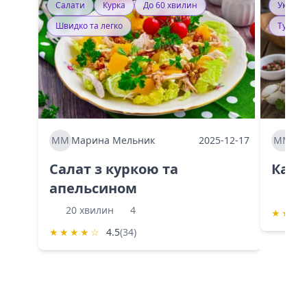
Салати
Курка
До 60 хвилин
Україн
Швидко та легко
Тушку
ММ
Марина Мельник
2025-12-17
ММ
Ма
Салат з куркою та
Каба
апельсином
60 
20 хвилин
4
★
★
★
★
★
★
★
☆
4.5
(34)