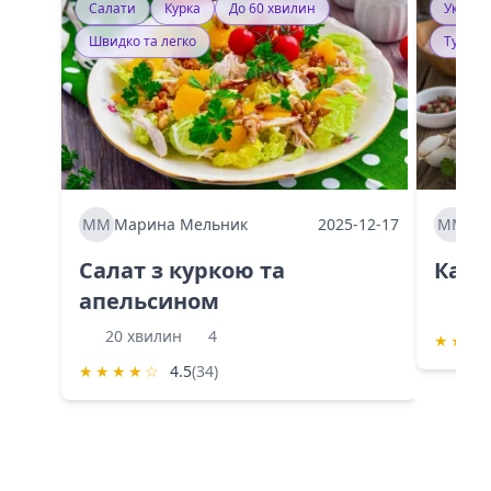
Салати
Курка
До 60 хвилин
Україн
Швидко та легко
Тушку
ММ
Марина Мельник
2025-12-17
ММ
Ма
Салат з куркою та
Каба
апельсином
60 
20 хвилин
4
★
★
★
★
★
★
★
☆
4.5
(34)