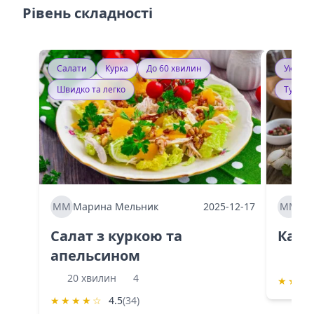
Рівень складності
Салати
Курка
До 60 хвилин
Україн
Швидко та легко
Тушку
ММ
Марина Мельник
2025-12-17
ММ
Ма
Салат з куркою та
Каба
апельсином
60 
20 хвилин
4
★
★
★
★
★
★
★
☆
4.5
(34)