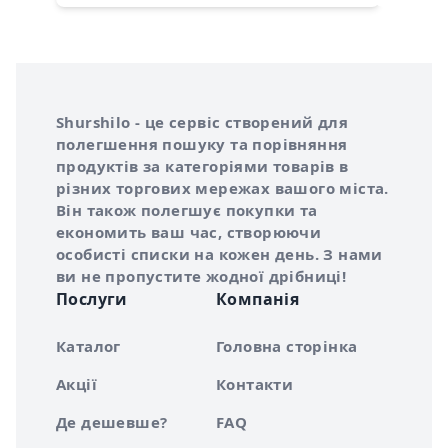
Інформація про Shurshilo та корисні посилання
Про сервіс Shurshilo
Shurshilo - це сервіс створений для
полегшення пошуку та порівняння
продуктів за категоріями товарів в
різних торгових мережах вашого міста.
Він також полегшує покупки та
економить ваш час, створюючи
особисті списки на кожен день. З нами
ви не пропустите жодної дрібниці!
Послуги
Компанія
Каталог
Головна сторінка
Акції
Контакти
Де дешевше?
FAQ