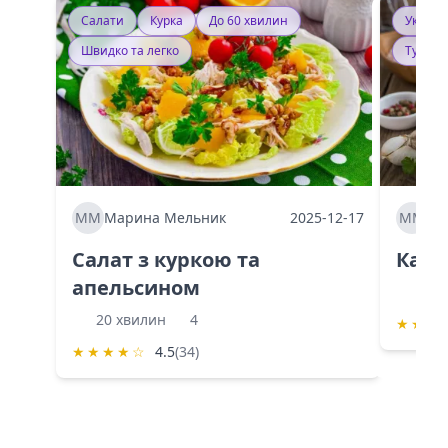
Салати
Курка
До 60 хвилин
Україн
Швидко та легко
Тушку
ММ
Марина Мельник
2025-12-17
ММ
Ма
Салат з куркою та
Каба
апельсином
60 
20 хвилин
4
★
★
★
★
★
★
★
☆
4.5
(34)