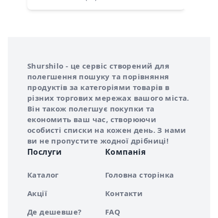
Інформація про Shurshilo та корисні посилання
Про сервіс Shurshilo
Shurshilo - це сервіс створений для
полегшення пошуку та порівняння
продуктів за категоріями товарів в
різних торгових мережах вашого міста.
Він також полегшує покупки та
економить ваш час, створюючи
особисті списки на кожен день. З нами
ви не пропустите жодної дрібниці!
Послуги
Компанія
Каталог
Головна сторінка
Акції
Контакти
Де дешевше?
FAQ