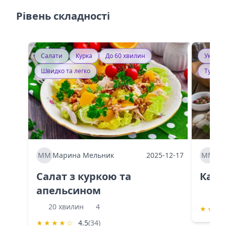
Рівень складності
Салати
Курка
До 60 хвилин
Україн
Швидко та легко
Тушку
ММ
Марина Мельник
2025-12-17
ММ
Ма
Салат з куркою та
Каба
апельсином
60 
20 хвилин
4
★
★
★
★
★
★
★
☆
4.5
(34)