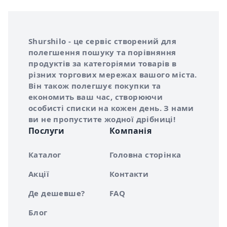
Інформація про Shurshilo та корисні посилання
Про сервіс Shurshilo
Shurshilo - це сервіс створений для
полегшення пошуку та порівняння
продуктів за категоріями товарів в
різних торгових мережах вашого міста.
Він також полегшує покупки та
економить ваш час, створюючи
особисті списки на кожен день. З нами
ви не пропустите жодної дрібниці!
Послуги
Компанія
Каталог
Головна сторінка
Акції
Контакти
Де дешевше?
FAQ
Блог