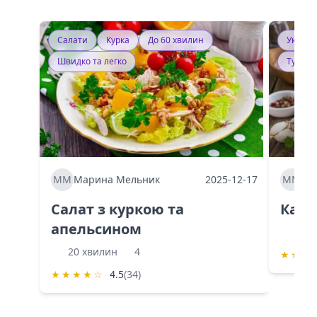
Салати
Курка
До 60 хвилин
Україн
Швидко та легко
Тушку
ММ
Марина Мельник
2025-12-17
ММ
Ма
Салат з куркою та
Каба
апельсином
60 
20 хвилин
4
★
★
★
★
★
★
★
☆
4.5
(34)