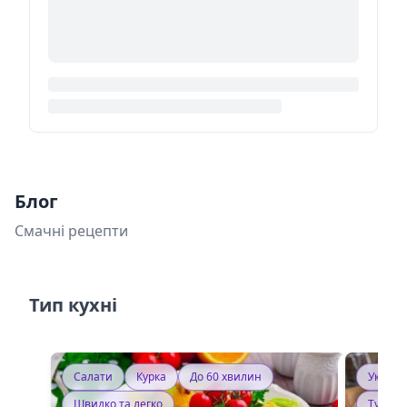
Блог
Смачні рецепти
Тип кухні
Салати
Курка
До 60 хвилин
Україн
Швидко та легко
Тушку