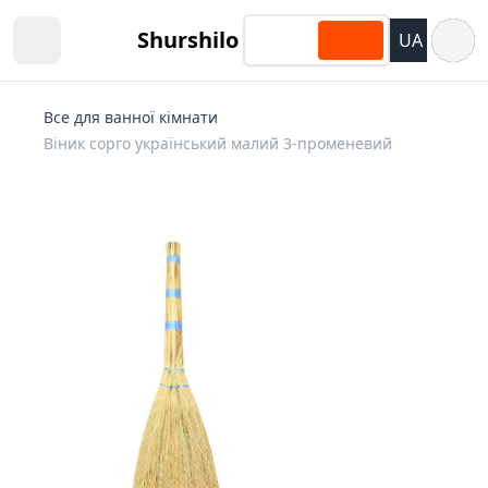
Відкри
Shurshilo
UA
Open sidebar
Все для ванної кімнати
Віник сорго український малий 3-променевий