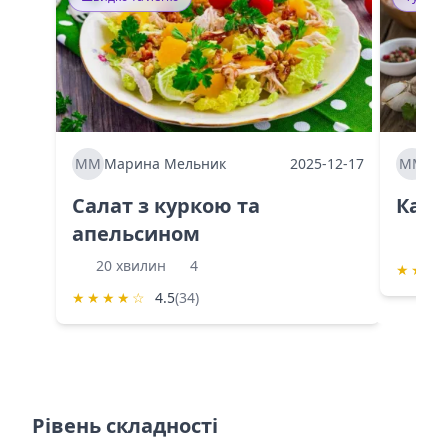
ММ
Марина Мельник
2025-12-17
ММ
Ма
Салат з куркою та
Каба
апельсином
60 
20 хвилин
4
★
★
★
★
★
★
★
☆
4.5
(34)
Рівень складності