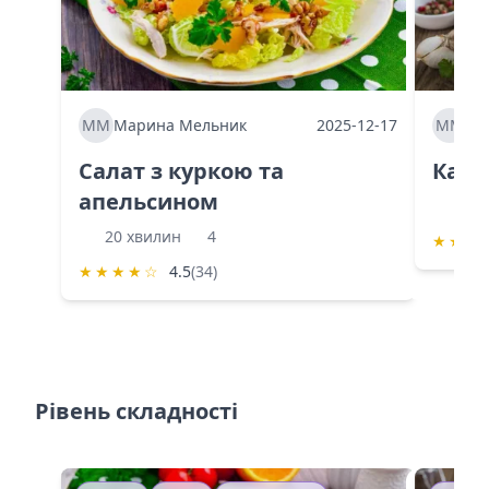
ММ
Марина Мельник
2025-12-17
ММ
Ма
Салат з куркою та
Каба
апельсином
60 
20 хвилин
4
★
★
★
★
★
★
★
☆
4.5
(34)
Рівень складності