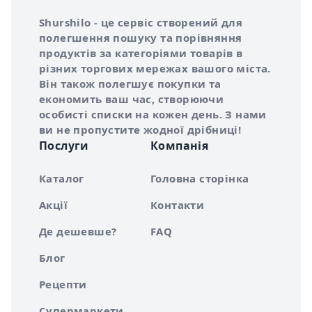
Інформація про Shurshilo та корисні посилання
Про сервіс Shurshilo
Shurshilo - це сервіс створений для
полегшення пошуку та порівняння
продуктів за категоріями товарів в
різних торгових мережах вашого міста.
Він також полегшує покупки та
економить ваш час, створюючи
особисті списки на кожен день. З нами
ви не пропустите жодної дрібниці!
Послуги
Компанія
Каталог
Головна сторінка
Акції
Контакти
Де дешевше?
FAQ
Блог
Рецепти
Супермаркети