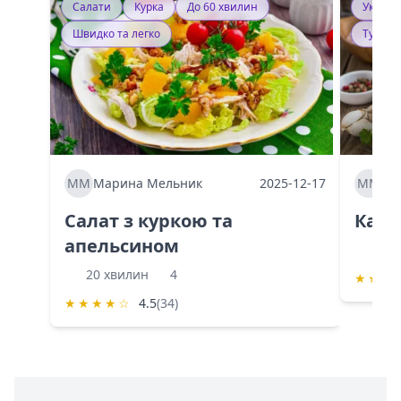
Салати
Курка
До 60 хвилин
Україн
Швидко та легко
Тушку
ММ
Марина Мельник
2025-12-17
ММ
Ма
Салат з куркою та
Каба
апельсином
60 
20 хвилин
4
★
★
★
★
★
★
★
☆
4.5
(34)