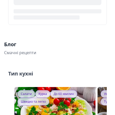
Блог
Смачні рецепти
Тип кухні
Салати
Курка
До 60 хвилин
Україн
Швидко та легко
Тушку