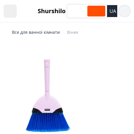
Відкри
Shurshilo
UA
Open sidebar
Все для ванної кімнати
Віник