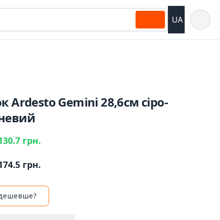
Відкрит
UA
к Ardesto Gemini 28,6см сіро-
невий
130.7 грн.
174.5 грн.
 дешевше?