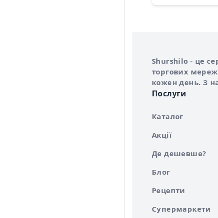
Інформація про 
Про сервіс Shurs
Shurshilo - це 
торгових мережа
кожен день. З н
Послуги
Каталог
Акції
Де дешевше?
Блог
Рецепти
Супермаркети