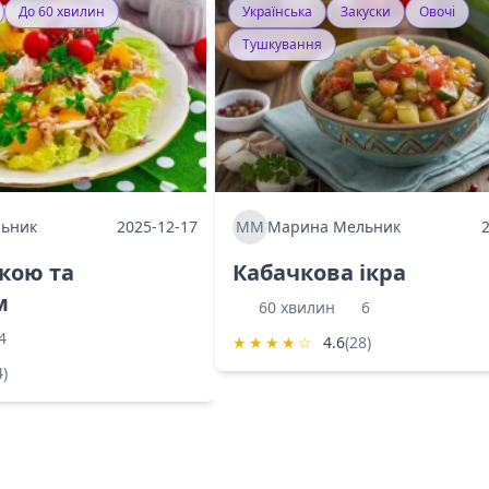
До 60 хвилин
Українська
Закуски
Овочі
Тушкування
ьник
2025-12-17
ММ
Марина Мельник
ркою та
Кабачкова ікра
м
60 хвилин
6
4
★
★
★
★
☆
4.6
(28)
4)