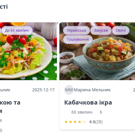
сті
До 60 хвилин
Українська
Закуски
Овочі
Тушкування
ьник
2025-12-17
ММ
Марина Мельник
ркою та
Кабачкова ікра
м
60 хвилин
6
4
★
★
★
★
☆
4.6
(28)
4)