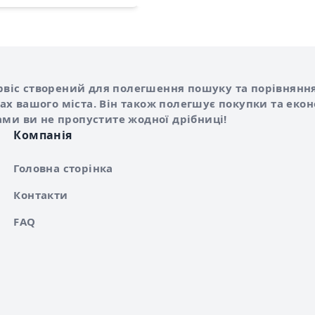
Shurshilo та корисні посилання
hilo
сервіс створений для полегшення пошуку та порівняння
х вашого міста. Він також полегшує покупки та еко
ами ви не пропустите жодної дрібниці!
Компанія
Головна сторінка
Контакти
FAQ