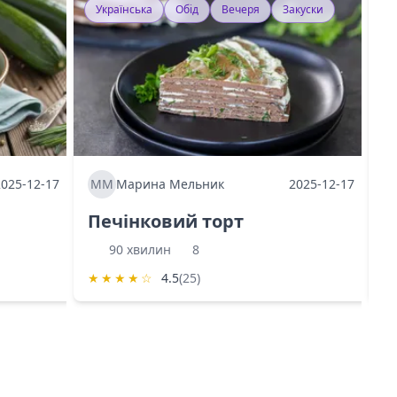
Українська
Обід
Вечеря
Закуски
У
2025-12-17
ММ
Марина Мельник
2025-12-17
М
Печінковий торт
К
90 хвилин
8
★
★
★
★
☆
4.5
(25)
★