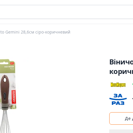
to Gemini 28,6см сіро-коричневий
Віничо
корич
Де