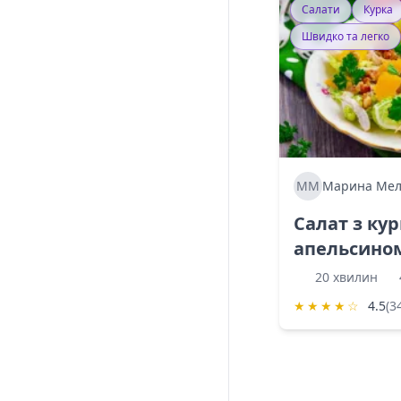
Салати
Курка
Швидко та легко
ММ
Марина Мел
Салат з ку
апельсино
20 хвилин
★
★
★
★
☆
4.5
(3