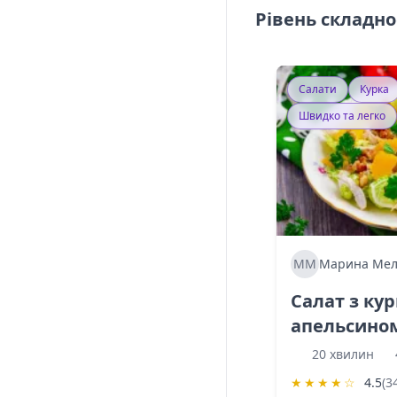
Рівень складно
Салати
Курка
Швидко та легко
ММ
Марина Мел
Салат з ку
апельсино
20 хвилин
★
★
★
★
☆
4.5
(3