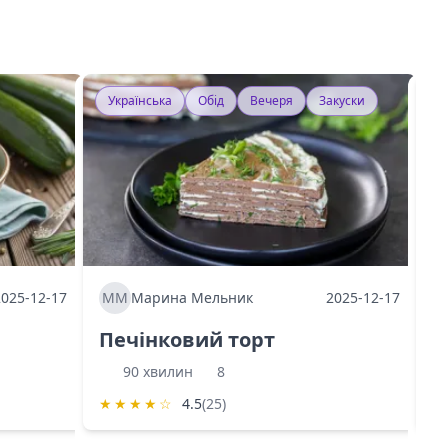
Українська
Обід
Вечеря
Закуски
У
2025-12-17
ММ
Марина Мельник
2025-12-17
М
Печінковий торт
К
90 хвилин
8
★
★
★
★
☆
4.5
(25)
★