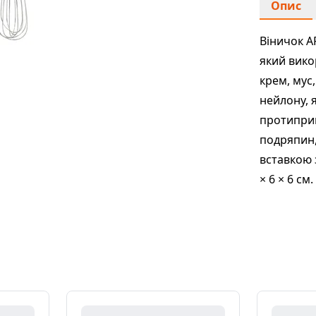
Опис
Віничок A
який вико
крем, мус
нейлону, 
протипри
подряпин,
вставкою 
× 6 × 6 с