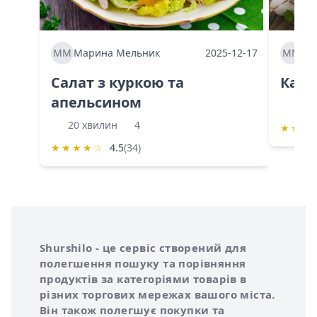
ММ
Марина Мельник
2025-12-17
ММ
Ма
Салат з куркою та
Каба
апельсином
60 
20 хвилин
4
★
★
★
★
★
★
★
☆
4.5
(34)
Інформація про Shurshilo та корисні посилання
Про сервіс Shurshilo
Shurshilo - це сервіс створений для
полегшення пошуку та порівняння
продуктів за категоріями товарів в
різних торгових мережах вашого міста.
Він також полегшує покупки та