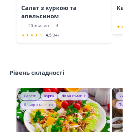
Салат з куркою та
Каба
апельсином
60 
20 хвилин
4
★
★
★
★
★
★
★
☆
4.5
(34)
Рівень складності
Салати
Курка
До 60 хвилин
Україн
Швидко та легко
Тушку