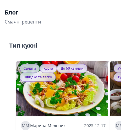
Блог
Смачні рецепти
Тип кухні
Салати
Курка
До 60 хвилин
Україн
Швидко та легко
Тушку
ММ
Марина Мельник
2025-12-17
ММ
Ма