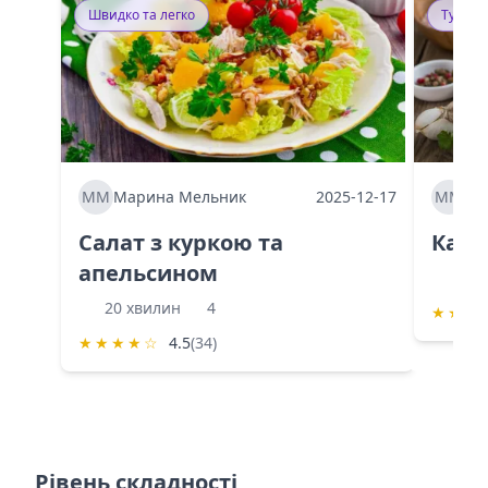
Швидко та легко
Тушку
ММ
Марина Мельник
2025-12-17
ММ
Ма
Салат з куркою та
Каба
апельсином
60 
20 хвилин
4
★
★
★
★
★
★
★
☆
4.5
(34)
Рівень складності