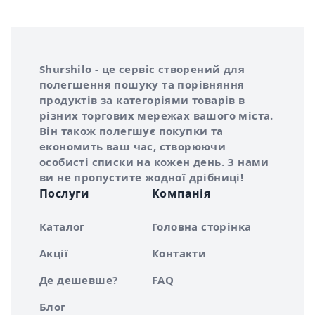
Інформація про Shurshilo та корисні посилання
Про сервіс Shurshilo
Shurshilo - це сервіс створений для
полегшення пошуку та порівняння
продуктів за категоріями товарів в
різних торгових мережах вашого міста.
Він також полегшує покупки та
економить ваш час, створюючи
особисті списки на кожен день. З нами
ви не пропустите жодної дрібниці!
Послуги
Компанія
Каталог
Головна сторінка
Акції
Контакти
Де дешевше?
FAQ
Блог