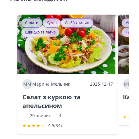
Салати
Курка
До 60 хвилин
Україн
Швидко та легко
Тушку
ММ
Марина Мельник
2025-12-17
ММ
Ма
Салат з куркою та
Каба
апельсином
60 
20 хвилин
4
★
★
★
★
★
★
★
☆
4.5
(34)