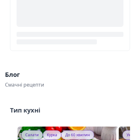
Блог
Смачні рецепти
Тип кухні
Салати
Курка
До 60 хвилин
Україн