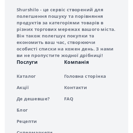
Інформація про Shurshilo та корисні посилання
Про сервіс Shurshilo
Shurshilo - це сервіс створений для
полегшення пошуку та порівняння
продуктів за категоріями товарів в
різних торгових мережах вашого міста.
Він також полегшує покупки та
економить ваш час, створюючи
особисті списки на кожен день. З нами
ви не пропустите жодної дрібниці!
Послуги
Компанія
Каталог
Головна сторінка
Акції
Контакти
Де дешевше?
FAQ
Блог
Рецепти
Супермаркети