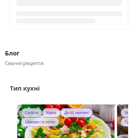
Блог
Смачні рецепти
Тип кухні
Салати
Курка
До 60 хвилин
Україн
Швидко та легко
Тушку