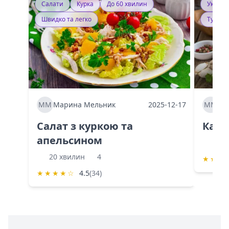
Салати
Курка
До 60 хвилин
Україн
Швидко та легко
Тушку
ММ
Марина Мельник
2025-12-17
ММ
Ма
Салат з куркою та
Каба
апельсином
60 
20 хвилин
4
★
★
★
★
★
★
★
☆
4.5
(34)