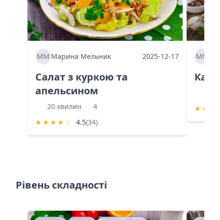
ММ
Марина Мельник
2025-12-17
ММ
Ма
Салат з куркою та
Каба
апельсином
60 
20 хвилин
4
★
★
★
★
★
★
★
☆
4.5
(34)
Рівень складності