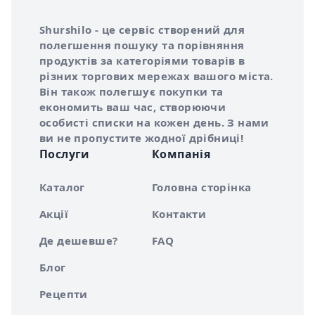
Інформація про Shurshilo та корисні посилання
Про сервіс Shurshilo
Shurshilo - це сервіс створений для
полегшення пошуку та порівняння
продуктів за категоріями товарів в
різних торгових мережах вашого міста.
Він також полегшує покупки та
економить ваш час, створюючи
особисті списки на кожен день. З нами
ви не пропустите жодної дрібниці!
Послуги
Компанія
Каталог
Головна сторінка
Акції
Контакти
Де дешевше?
FAQ
Блог
Рецепти