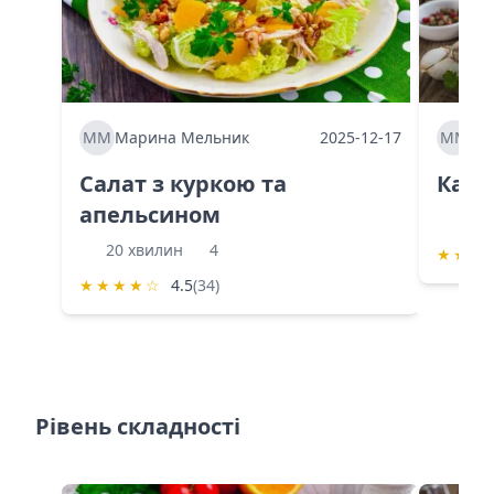
ММ
Марина Мельник
2025-12-17
ММ
Ма
Салат з куркою та
Каба
апельсином
60 
20 хвилин
4
★
★
★
★
★
★
★
☆
4.5
(34)
Рівень складності