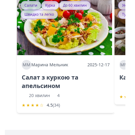
Салати
Курка
До 60 хвилин
Україн
Швидко та легко
Тушку
ММ
Марина Мельник
2025-12-17
ММ
Ма
Салат з куркою та
Каба
апельсином
60 
20 хвилин
4
★
★
★
★
★
★
★
☆
4.5
(34)