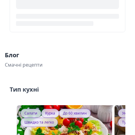
Блог
Смачні рецепти
Тип кухні
Салати
Курка
До 60 хвилин
Україн
Швидко та легко
Тушку