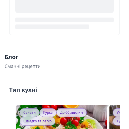
Блог
Смачні рецепти
Тип кухні
Салати
Курка
До 60 хвилин
Україн
Швидко та легко
Тушку