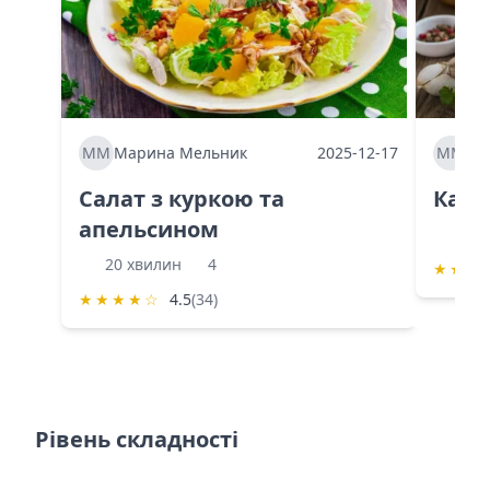
ММ
Марина Мельник
2025-12-17
ММ
Ма
Салат з куркою та
Каба
апельсином
60 
20 хвилин
4
★
★
★
★
★
★
★
☆
4.5
(34)
Рівень складності