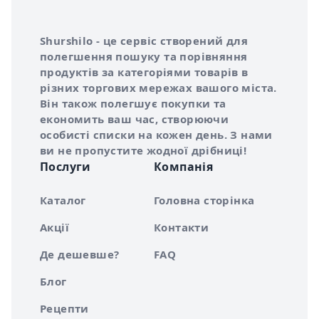
Інформація про Shurshilo та корисні посилання
Про сервіс Shurshilo
Shurshilo - це сервіс створений для
полегшення пошуку та порівняння
продуктів за категоріями товарів в
різних торгових мережах вашого міста.
Він також полегшує покупки та
економить ваш час, створюючи
особисті списки на кожен день. З нами
ви не пропустите жодної дрібниці!
Послуги
Компанія
Каталог
Головна сторінка
Акції
Контакти
Де дешевше?
FAQ
Блог
Рецепти