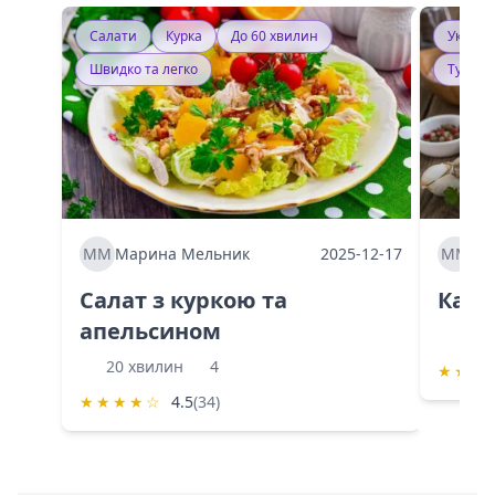
Салати
Курка
До 60 хвилин
Україн
Швидко та легко
Тушку
ММ
Марина Мельник
2025-12-17
ММ
Ма
Салат з куркою та
Каба
апельсином
60 
20 хвилин
4
★
★
★
★
★
★
★
☆
4.5
(34)