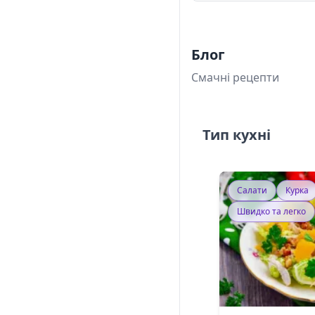
Блог
Смачні рецепти
Тип кухні
Салати
Курка
Швидко та легко