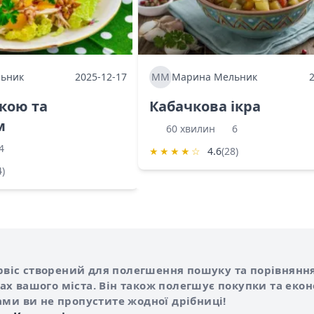
ьник
2025-12-17
ММ
Марина Мельник
ркою та
Кабачкова ікра
м
60 хвилин
6
4
★
★
★
★
☆
4.6
(28)
4)
Shurshilo та корисні посилання
hilo
сервіс створений для полегшення пошуку та порівняння
х вашого міста. Він також полегшує покупки та еко
ами ви не пропустите жодної дрібниці!