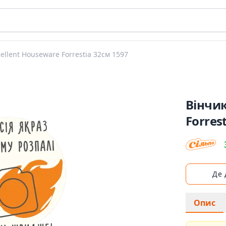
cellent Houseware Forrestia 32см 1597
Вінчик
Forres
Де
Опис