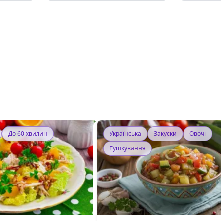
До 60 хвилин
Українська
Закуски
Овочі
Тушкування