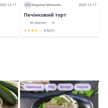
2025-12-17
ММ
Марина Мельник
2025-12-17
М
Печінковий торт
К
90 хвилин
8
★
★
★
★
☆
4.5
(25)
★
Українська
Обід
Вечеря
Закуски
У