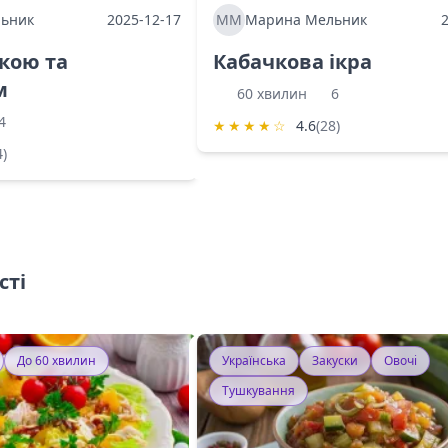
ьник
2025-12-17
ММ
Марина Мельник
ркою та
Кабачкова ікра
м
60 хвилин
6
4
★
★
★
★
☆
4.6
(28)
4)
сті
До 60 хвилин
Українська
Закуски
Овочі
Тушкування