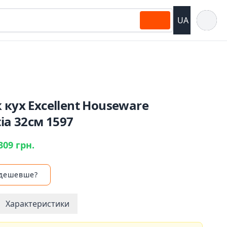
Відкрит
UA
 кух Excellent Houseware
tia 32см 1597
309 грн.
 дешевше?
Характеристики