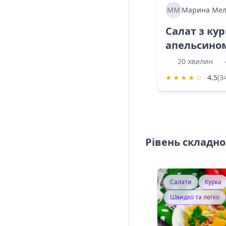
ММ
Марина Мел
Салат з ку
апельсино
20 хвилин
★
★
★
★
☆
4.5
(3
Рівень складно
Салати
Курка
Швидко та легко