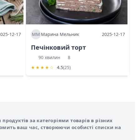
2025-12-17
ММ
Марина Мельник
2025-12-17
М
Печінковий торт
К
90 хвилин
8
★
★
★
★
☆
4.5
(25)
★
 продуктів за категоріями товарів в різних
номить ваш час, створюючи особисті списки на