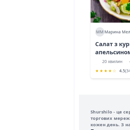
ММ
Марина Мел
Салат з ку
апельсино
20 хвилин
★
★
★
★
☆
4.5
(3
Інформація про 
Про сервіс Shurs
Shurshilo - це 
торгових мережа
кожен день. З н