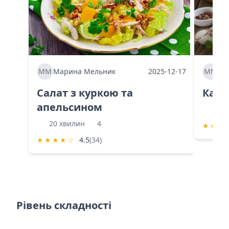
ММ
Марина Мельник
2025-12-17
ММ
Ма
Салат з куркою та
Каба
апельсином
60 
20 хвилин
4
★
★
★
★
★
★
★
☆
4.5
(34)
Рівень складності