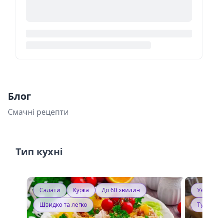
Блог
Смачні рецепти
Тип кухні
Салати
Курка
До 60 хвилин
Україн
Швидко та легко
Тушку