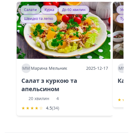
Салати
Курка
До 60 хвилин
Україн
Швидко та легко
Тушку
ММ
Марина Мельник
2025-12-17
ММ
Ма
Салат з куркою та
Каба
апельсином
60 
20 хвилин
4
★
★
★
★
★
★
★
☆
4.5
(34)