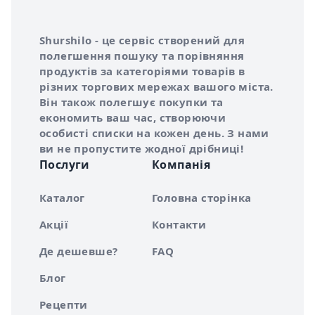
Інформація про Shurshilo та корисні посилання
Про сервіс Shurshilo
Shurshilo - це сервіс створений для
полегшення пошуку та порівняння
продуктів за категоріями товарів в
різних торгових мережах вашого міста.
Він також полегшує покупки та
економить ваш час, створюючи
особисті списки на кожен день. З нами
ви не пропустите жодної дрібниці!
Послуги
Компанія
Каталог
Головна сторінка
Акції
Контакти
Де дешевше?
FAQ
Блог
Рецепти