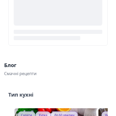
Блог
Смачні рецепти
Тип кухні
Салати
Курка
До 60 хвилин
Україн