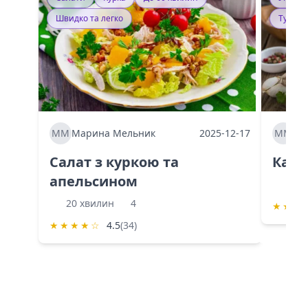
Швидко та легко
Тушку
ММ
Марина Мельник
2025-12-17
ММ
Ма
Салат з куркою та
Каба
апельсином
60 
20 хвилин
4
★
★
★
★
★
★
★
☆
4.5
(34)