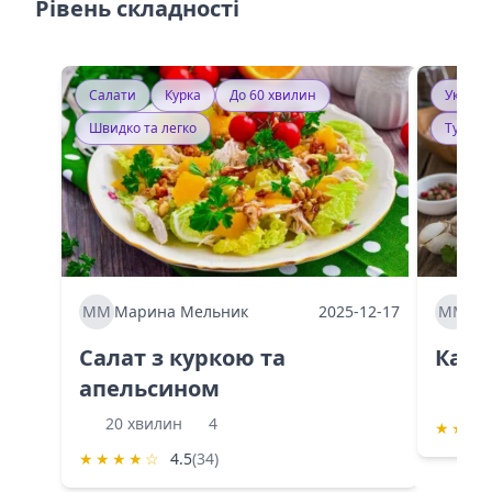
Рівень складності
Салати
Курка
До 60 хвилин
Україн
Швидко та легко
Тушку
ММ
Марина Мельник
2025-12-17
ММ
Ма
Салат з куркою та
Каба
апельсином
60 
20 хвилин
4
★
★
★
★
★
★
★
☆
4.5
(34)