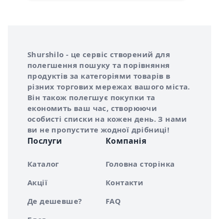
Інформація про Shurshilo та корисні посилання
Про сервіс Shurshilo
Shurshilo - це сервіс створений для
полегшення пошуку та порівняння
продуктів за категоріями товарів в
різних торгових мережах вашого міста.
Він також полегшує покупки та
економить ваш час, створюючи
особисті списки на кожен день. З нами
ви не пропустите жодної дрібниці!
Послуги
Компанія
Каталог
Головна сторінка
Акції
Контакти
Де дешевше?
FAQ