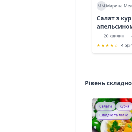
ММ
Марина Мел
Салат з ку
апельсино
20 хвилин
★
★
★
★
☆
4.5
(3
Рівень складно
Салати
Курка
Швидко та легко