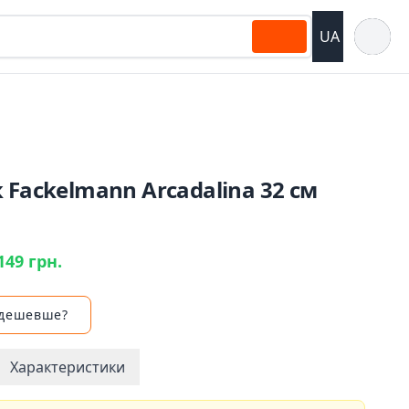
Відкрит
UA
 Fackelmann Arcadalina 32 см
1
149 грн.
 дешевше?
Характеристики