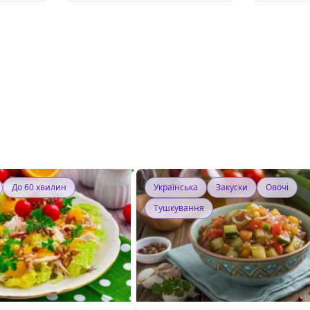
До 60 хвилин
Українська
Закуски
Овочі
Тушкування