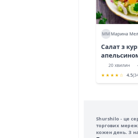
ММ
Марина Мел
Салат з ку
апельсино
20 хвилин
★
★
★
★
☆
4.5
(3
Інформація про 
Про сервіс Shurs
Shurshilo - це 
торгових мережа
кожен день. З н