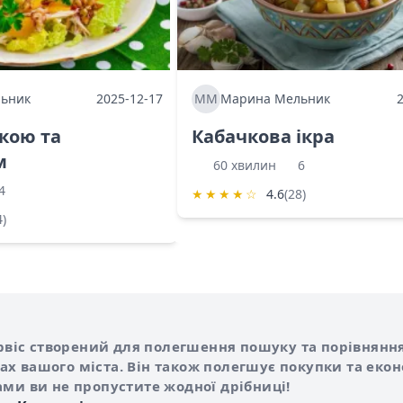
ьник
2025-12-17
ММ
Марина Мельник
ркою та
Кабачкова ікра
м
60 хвилин
6
4
★
★
★
★
☆
4.6
(28)
4)
Shurshilo та корисні посилання
hilo
сервіс створений для полегшення пошуку та порівняння
х вашого міста. Він також полегшує покупки та еко
ами ви не пропустите жодної дрібниці!