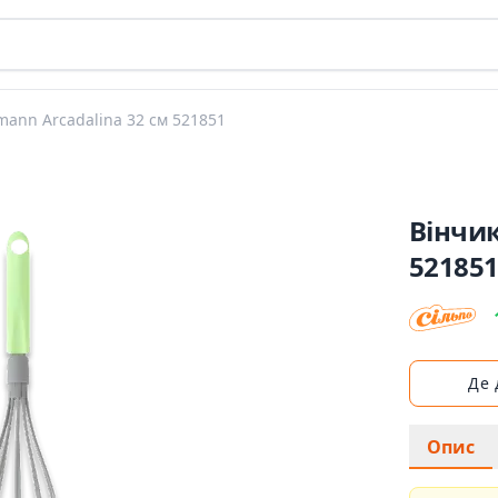
mann Arcadalina 32 см 521851
Вінчик
52185
Де
Опис