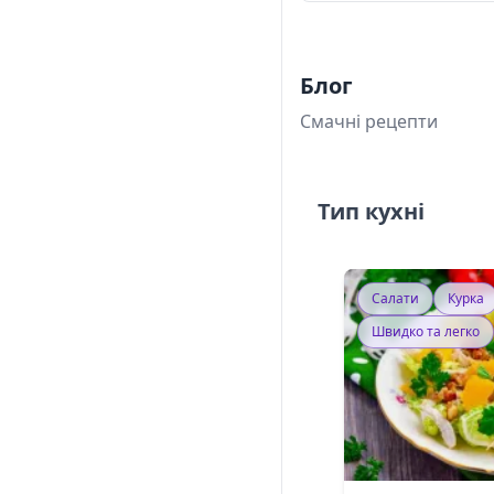
Блог
Смачні рецепти
Тип кухні
Салати
Курка
Швидко та легко