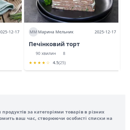
2025-12-17
ММ
Марина Мельник
2025-12-17
М
Печінковий торт
К
90 хвилин
8
★
★
★
★
☆
4.5
(25)
★
 продуктів за категоріями товарів в різних
номить ваш час, створюючи особисті списки на