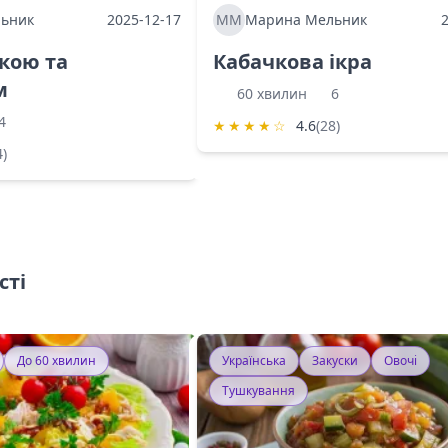
ьник
2025-12-17
ММ
Марина Мельник
ркою та
Кабачкова ікра
м
60 хвилин
6
4
★
★
★
★
☆
4.6
(28)
4)
сті
До 60 хвилин
Українська
Закуски
Овочі
Тушкування