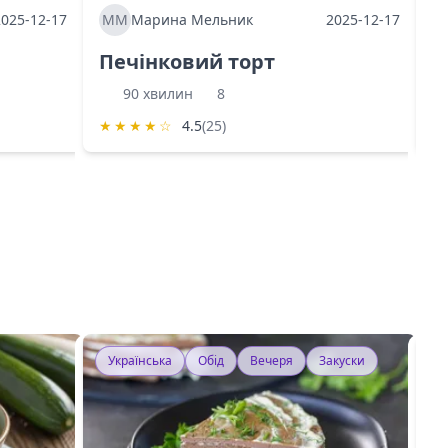
2025-12-17
ММ
Марина Мельник
2025-12-17
М
Печінковий торт
К
90 хвилин
8
★
★
★
★
☆
4.5
(25)
★
Українська
Обід
Вечеря
Закуски
У