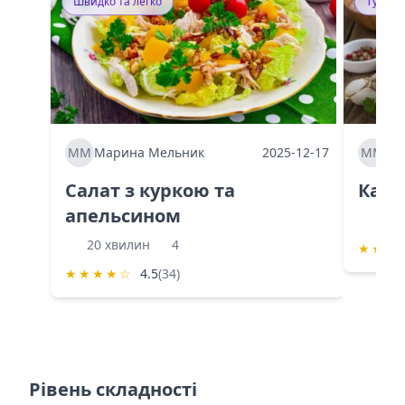
Швидко та легко
Тушку
ММ
Марина Мельник
2025-12-17
ММ
Ма
Салат з куркою та
Каба
апельсином
60 
20 хвилин
4
★
★
★
★
★
★
★
☆
4.5
(34)
Рівень складності