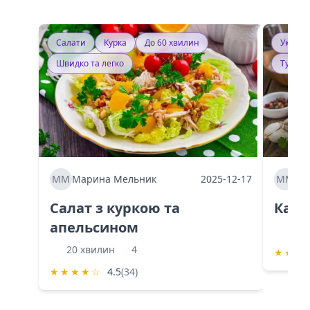
Салати
Курка
До 60 хвилин
Україн
Швидко та легко
Тушку
ММ
Марина Мельник
2025-12-17
ММ
Ма
Салат з куркою та
Каба
апельсином
60 
20 хвилин
4
★
★
★
★
★
★
★
☆
4.5
(34)