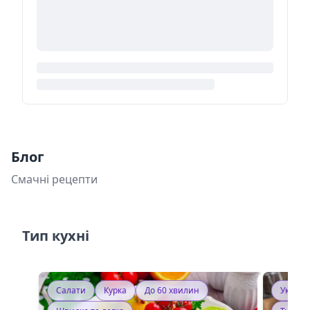
Блог
Смачні рецепти
Тип кухні
Салати
Курка
До 60 хвилин
Україн