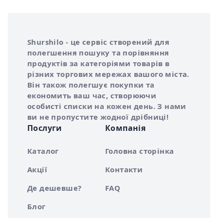
Інформація про Shurshilo та корисні посилання
Про сервіс Shurshilo
Shurshilo - це сервіс створений для
полегшення пошуку та порівняння
продуктів за категоріями товарів в
різних торгових мережах вашого міста.
Він також полегшує покупки та
економить ваш час, створюючи
особисті списки на кожен день. З нами
ви не пропустите жодної дрібниці!
Послуги
Компанія
Каталог
Головна сторінка
Акції
Контакти
Де дешевше?
FAQ
Блог