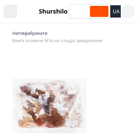
Відкри
Shurshilo
UA
Open sidebar
Напівфабрикати
Вим'я яловиче М'ясна гільдія заморожене