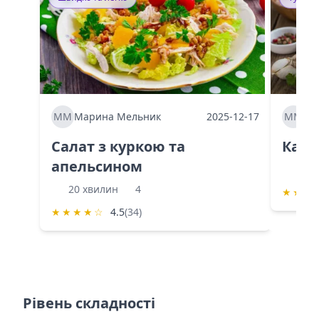
ММ
Марина Мельник
2025-12-17
ММ
Ма
Салат з куркою та
Каба
апельсином
60 
20 хвилин
4
★
★
★
★
★
★
★
☆
4.5
(34)
Рівень складності