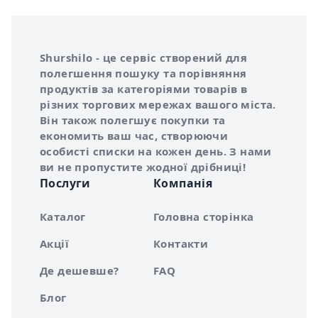
Інформація про Shurshilo та корисні посилання
Про сервіс Shurshilo
Shurshilo - це сервіс створений для
полегшення пошуку та порівняння
продуктів за категоріями товарів в
різних торгових мережах вашого міста.
Він також полегшує покупки та
економить ваш час, створюючи
особисті списки на кожен день. З нами
ви не пропустите жодної дрібниці!
Послуги
Компанія
Каталог
Головна сторінка
Акції
Контакти
Де дешевше?
FAQ
Блог