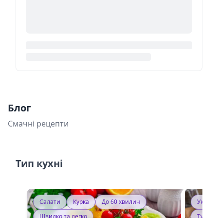
Блог
Смачні рецепти
Тип кухні
Салати
Курка
До 60 хвилин
Україн
Швидко та легко
Тушку