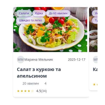
Салати
Курка
До 60 хвилин
Україн
Швидко та легко
Тушку
ММ
Марина Мельник
2025-12-17
ММ
Ма
Салат з куркою та
Каба
апельсином
60 
20 хвилин
4
★
★
★
★
★
★
★
☆
4.5
(34)