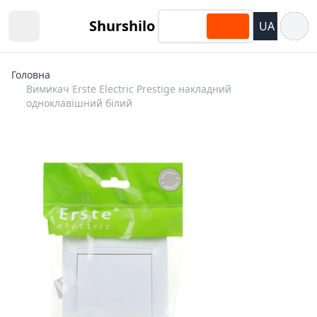
Відкри
Shurshilo
UA
Open sidebar
Головна
Вимикач Erste Electric Prestige накладний
одноклавішний білий