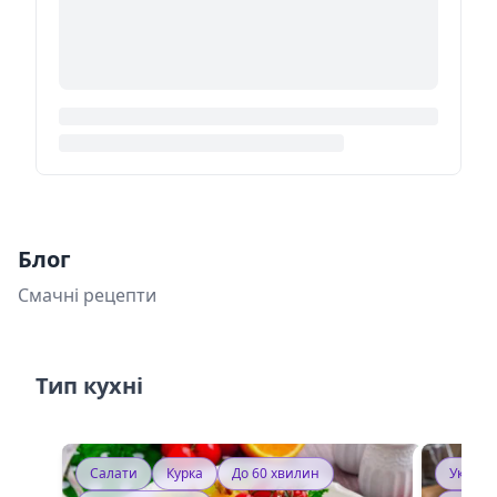
Блог
Смачні рецепти
Тип кухні
Салати
Курка
До 60 хвилин
Україн