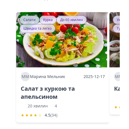
Салати
Курка
До 60 хвилин
Україн
Швидко та легко
Тушку
ММ
Марина Мельник
2025-12-17
ММ
Ма
Салат з куркою та
Каба
апельсином
60 
20 хвилин
4
★
★
★
★
★
★
★
☆
4.5
(34)