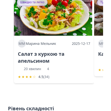
Швидко та легко
Тушку
ММ
Марина Мельник
2025-12-17
ММ
Ма
Салат з куркою та
Каба
апельсином
60 
20 хвилин
4
★
★
★
★
★
★
★
☆
4.5
(34)
Рівень складності