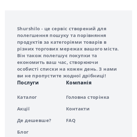
Інформація про Shurshilo та корисні посилання
Про сервіс Shurshilo
Shurshilo - це сервіс створений для
полегшення пошуку та порівняння
продуктів за категоріями товарів в
різних торгових мережах вашого міста.
Він також полегшує покупки та
економить ваш час, створюючи
особисті списки на кожен день. З нами
ви не пропустите жодної дрібниці!
Послуги
Компанія
Каталог
Головна сторінка
Акції
Контакти
Де дешевше?
FAQ
Блог