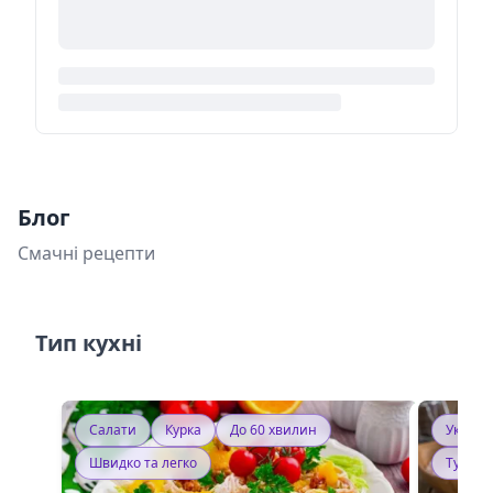
Блог
Смачні рецепти
Тип кухні
Салати
Курка
До 60 хвилин
Україн
Швидко та легко
Тушку