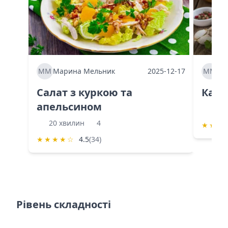
ММ
Марина Мельник
2025-12-17
ММ
Ма
Салат з куркою та
Каба
апельсином
60 
20 хвилин
4
★
★
★
★
★
★
★
☆
4.5
(34)
Рівень складності