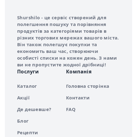
Інформація про Shurshilo та корисні посилання
Про сервіс Shurshilo
Shurshilo - це сервіс створений для
полегшення пошуку та порівняння
продуктів за категоріями товарів в
різних торгових мережах вашого міста.
Він також полегшує покупки та
економить ваш час, створюючи
особисті списки на кожен день. З нами
ви не пропустите жодної дрібниці!
Послуги
Компанія
Каталог
Головна сторінка
Акції
Контакти
Де дешевше?
FAQ
Блог
Рецепти