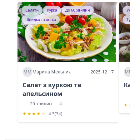
Салати
Курка
До 60 хвилин
Україн
Швидко та легко
Тушку
ММ
Марина Мельник
2025-12-17
ММ
Ма
Салат з куркою та
Каба
апельсином
60 
20 хвилин
4
★
★
★
★
★
★
★
☆
4.5
(34)