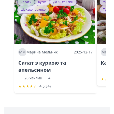
Салати
Курка
До 60 хвилин
Україн
Швидко та легко
Тушку
ММ
Марина Мельник
2025-12-17
ММ
Ма
Салат з куркою та
Каба
апельсином
60 
20 хвилин
4
★
★
★
★
★
★
★
☆
4.5
(34)