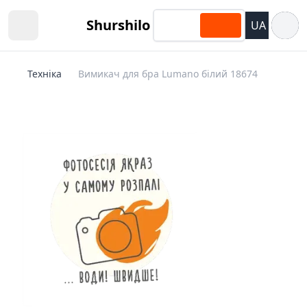
Відкри
Shurshilo
UA
Open sidebar
Техніка
Вимикач для бра Lumano білий 18674