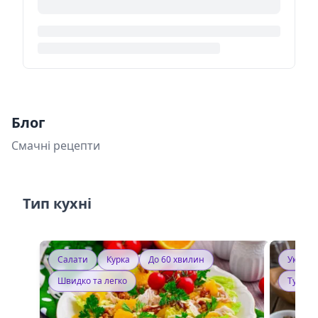
Блог
Смачні рецепти
Тип кухні
Салати
Курка
До 60 хвилин
Україн
Швидко та легко
Тушку