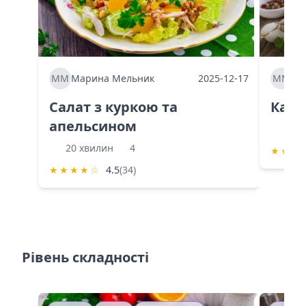
ММ
Марина Мельник
2025-12-17
ММ
Ма
Салат з куркою та
Каба
апельсином
60 
20 хвилин
4
★
★
★
★
★
★
★
☆
4.5
(34)
Рівень складності