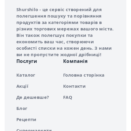
Інформація про Shurshilo та корисні посилання
Про сервіс Shurshilo
Shurshilo - це сервіс створений для
полегшення пошуку та порівняння
продуктів за категоріями товарів в
різних торгових мережах вашого міста.
Він також полегшує покупки та
економить ваш час, створюючи
особисті списки на кожен день. З нами
ви не пропустите жодної дрібниці!
Послуги
Компанія
Каталог
Головна сторінка
Акції
Контакти
Де дешевше?
FAQ
Блог
Рецепти
Супермаркети