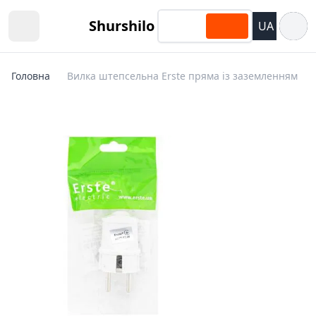
Відкри
Shurshilo
UA
Open sidebar
Головна
Вилка штепсельна Erste пряма із заземленням