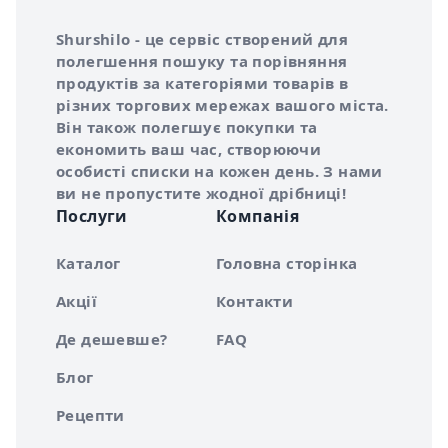
Інформація про Shurshilo та корисні посилання
Про сервіс Shurshilo
Shurshilo - це сервіс створений для
полегшення пошуку та порівняння
продуктів за категоріями товарів в
різних торгових мережах вашого міста.
Він також полегшує покупки та
економить ваш час, створюючи
особисті списки на кожен день. З нами
ви не пропустите жодної дрібниці!
Послуги
Компанія
Каталог
Головна сторінка
Акції
Контакти
Де дешевше?
FAQ
Блог
Рецепти