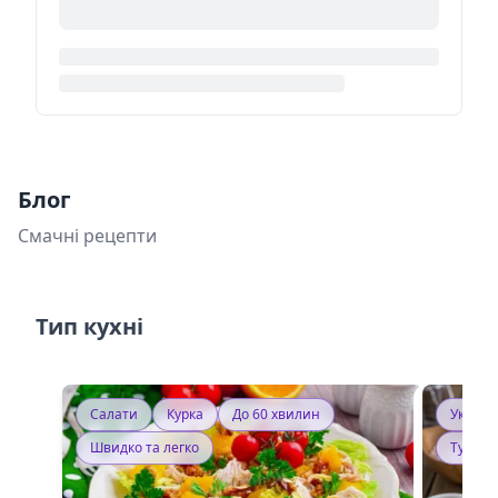
Блог
Смачні рецепти
Тип кухні
Салати
Курка
До 60 хвилин
Україн
Швидко та легко
Тушку