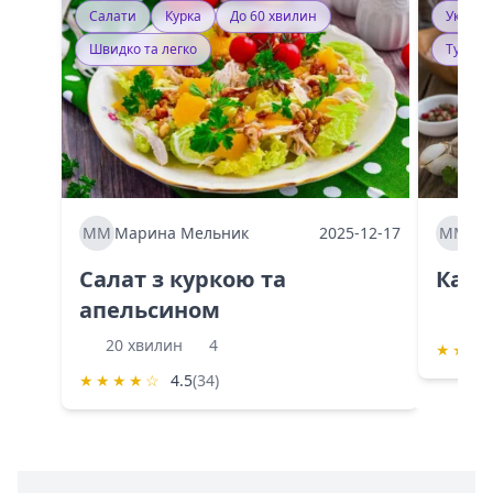
Салати
Курка
До 60 хвилин
Україн
Швидко та легко
Тушку
ММ
Марина Мельник
2025-12-17
ММ
Ма
Салат з куркою та
Каба
апельсином
60 
20 хвилин
4
★
★
★
★
★
★
★
☆
4.5
(34)