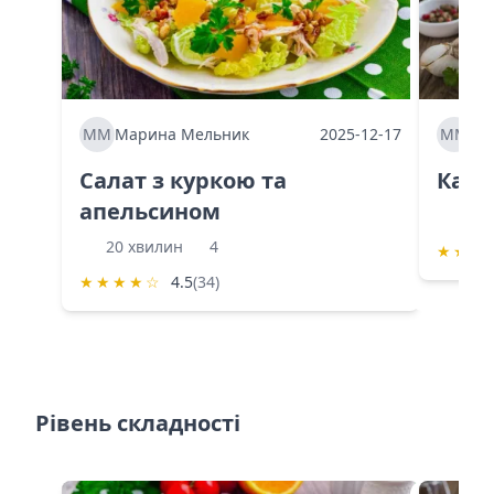
ММ
Марина Мельник
2025-12-17
ММ
Ма
Салат з куркою та
Каба
апельсином
60 
20 хвилин
4
★
★
★
★
★
★
★
☆
4.5
(34)
Рівень складності